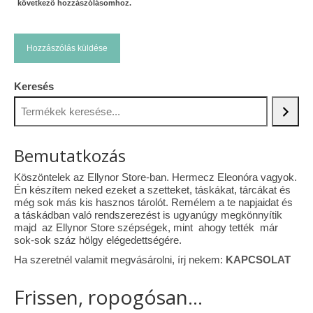
következő hozzászólásomhoz.
Keresés
Bemutatkozás
Köszöntelek az Ellynor Store-ban. Hermecz Eleonóra vagyok.
Én készítem neked ezeket a szetteket, táskákat, tárcákat és
még sok más kis hasznos tárolót. Remélem a te napjaidat és
a táskádban való rendszerezést is ugyanúgy megkönnyítik
majd az Ellynor Store szépségek, mint ahogy tették már
sok-sok száz hölgy elégedettségére.
Ha szeretnél valamit megvásárolni, írj nekem:
KAPCSOLAT
Frissen, ropogósan...