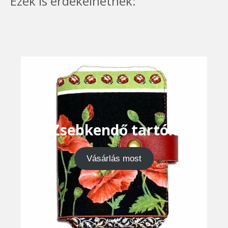
Ezek is érdekelhetnek:
Zsebkendő tartók
Vásárlás most