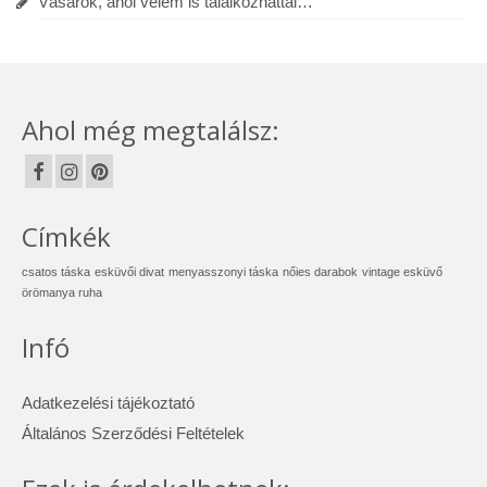
Vásárok, ahol velem is találkozhattál…
Ahol még megtalálsz:
Címkék
csatos táska
esküvői divat
menyasszonyi táska
nőies darabok
vintage esküvő
örömanya ruha
Infó
Adatkezelési tájékoztató
Általános Szerződési Feltételek