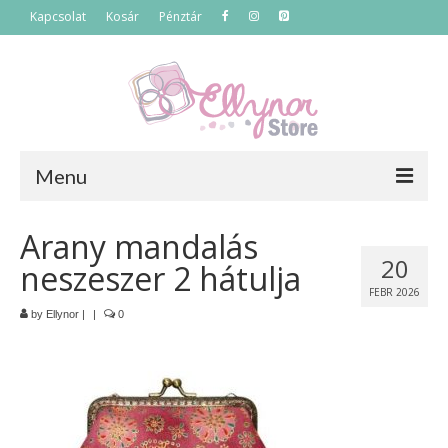
Kapcsolat
Kosár
Pénztár
Menu
Főoldal
Arany mandalás
20
neszeszer 2 hátulja
Termékek
FEBR 2026
Szettek
by
Ellynor
|
|
0
Akciós termékek
Táskák
Neszeszerek