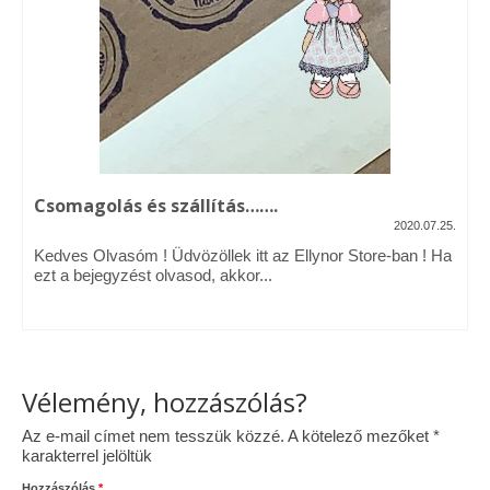
Vásárok, ahol velem is találkozhattál…
Alapanyagok, kellékek
A termékek tisztítása
Ellynor története
Csomagolás és szállítás…….
Adatkezelési tájékoztató
2020.07.25.
Kedves Olvasóm ! Üdvözöllek itt az Ellynor Store-ban ! Ha
Általános Szerződési Feltételek
ezt a bejegyzést olvasod, akkor...
Blog
Vélemény, hozzászólás?
Az e-mail címet nem tesszük közzé.
A kötelező mezőket
*
karakterrel jelöltük
Hozzászólás
*