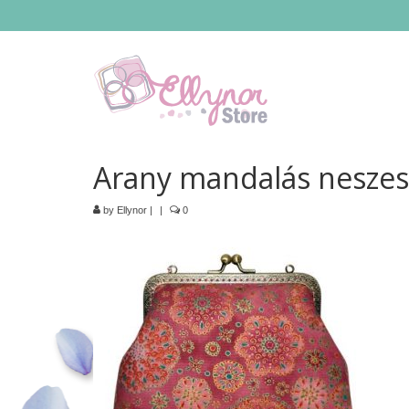
Arany mandalás neszesz
by
Ellynor
|
|
0