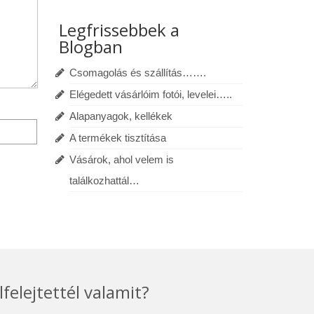
Legfrissebbek a
Blogban
Csomagolás és szállítás…….
Elégedett vásárlóim fotói, levelei…..
Alapanyagok, kellékek
A termékek tisztítása
Vásárok, ahol velem is
találkozhattál…
lfelejtettél valamit?