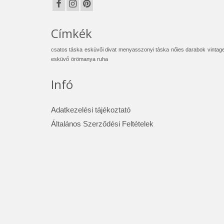
Címkék
csatos táska
esküvői divat
menyasszonyi táska
nőies darabok
vintag
esküvő
örömanya ruha
Infó
Adatkezelési tájékoztató
Általános Szerződési Feltételek