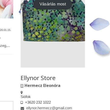
Vásárlás most
A termékek tisztítása
Vásárok,
találkoz
20.01.15.
2020.01.13.
,
Alapanyagok: Tilda pamutvászon,
designer pamutvászon, lenvászon,
Kedves le
eg,...
textilbőr, csipkék … Minden textil,
engedélyem
kivéve a textilbőrt, beavatás...
kiskereske
felületeke
elkészített.
Ellynor Store
Hermecz Eleonóra
Siófok
+3620 232 1022
ellynor.hermecz@gmail.com