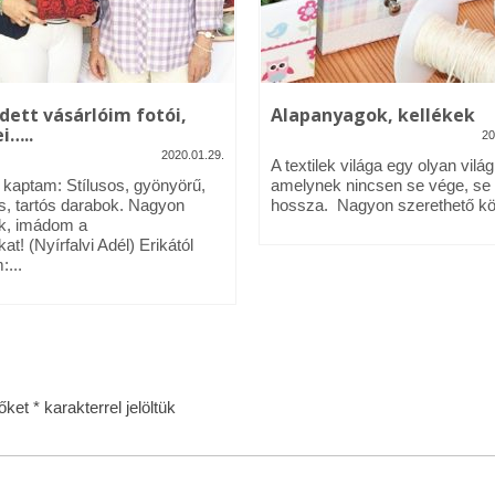
dett vásárlóim fotói,
Alapanyagok, kellékek
i…..
20
2020.01.29.
A textilek világa egy olyan világ
l kaptam: Stílusos, gyönyörű,
amelynek nincsen se vége, se
s, tartós darabok. Nagyon
hossza. Nagyon szerethető köz
k, imádom a
kat! (Nyírfalvi Adél) Erikától
:...
zőket
*
karakterrel jelöltük