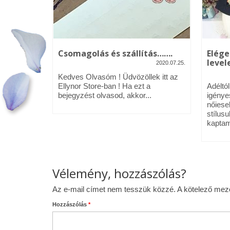
kék – Üdv
Csomagolás és szállítás…….
Elége
levele
2020.07.25.
2020.01.09.
Kedves Olvasóm ! Üdvözöllek itt az
néztél,
Ellynor Store-ban ! Ha ezt a
Adéltó
om.
bejegyzést olvasod, akkor...
igénye
 az Ellynor
nőiese
stílusu
kaptam
Vélemény, hozzászólás?
Az e-mail címet nem tesszük közzé.
A kötelező me
Hozzászólás
*