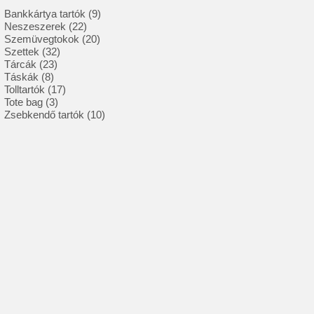
9
Bankkártya tartók
9
22
termék
Neszeszerek
22
termék
20
Szemüvegtokok
20
32
termék
Szettek
32
23
termék
Tárcák
23
8
termék
Táskák
8
termék
17
Tolltartók
17
3
termék
Tote bag
3
termék
10
Zsebkendő tartók
10
termék