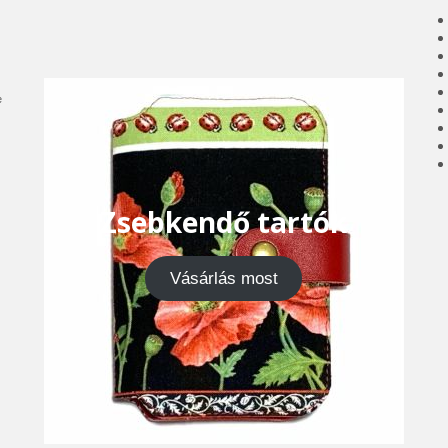
e
Zsebkendő tartók
Vásárlás most