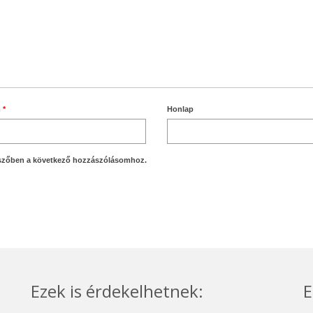
m
*
Honlap
szőben a következő hozzászólásomhoz.
Ezek is érdekelhetnek:
E