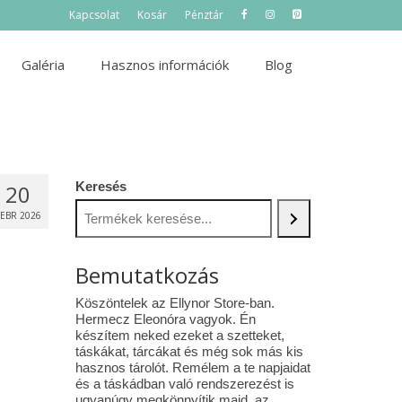
Kapcsolat
Kosár
Pénztár
Galéria
Hasznos információk
Blog
Keresés
20
FEBR 2026
Bemutatkozás
Köszöntelek az Ellynor Store-ban.
Hermecz Eleonóra vagyok. Én
készítem neked ezeket a szetteket,
táskákat, tárcákat és még sok más kis
hasznos tárolót. Remélem a te napjaidat
és a táskádban való rendszerezést is
ugyanúgy megkönnyítik majd az