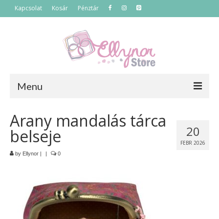
Kapcsolat
Kosár
Pénztár
Menu
Főoldal
Arany mandalás tárca
20
belseje
Termékek
FEBR 2026
Szettek
by
Ellynor
|
|
0
Akciós termékek
Táskák
Neszeszerek