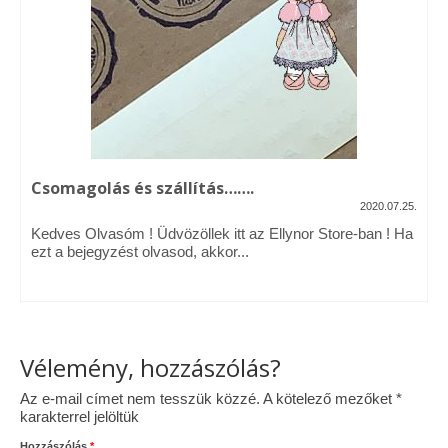
Vásárok, ahol velem is találkozhattál…
Alapanyagok, kellékek
A termékek tisztítása
Ellynor története
Csomagolás és szállítás…….
Adatkezelési tájékoztató
2020.07.25.
Kedves Olvasóm ! Üdvözöllek itt az Ellynor Store-ban ! Ha
Általános Szerződési Feltételek
ezt a bejegyzést olvasod, akkor...
Blog
Vélemény, hozzászólás?
Az e-mail címet nem tesszük közzé.
A kötelező mezőket
*
karakterrel jelöltük
Hozzászólás
*