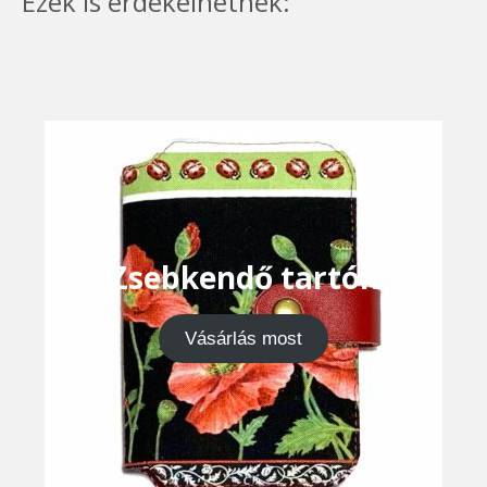
Ezek is érdekelhetnek:
Zsebkendő tartók
Vásárlás most