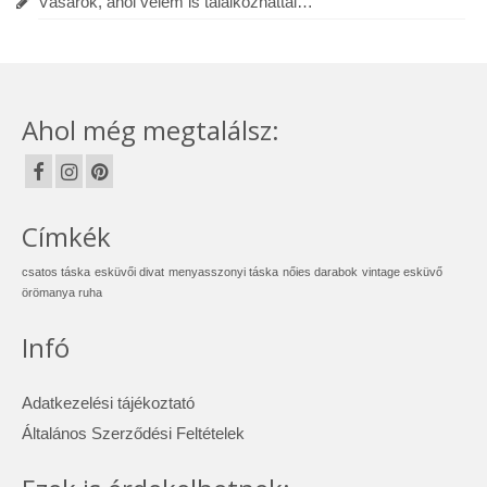
Vásárok, ahol velem is találkozhattál…
Ahol még megtalálsz:
Címkék
csatos táska
esküvői divat
menyasszonyi táska
nőies darabok
vintage esküvő
örömanya ruha
Infó
Adatkezelési tájékoztató
Általános Szerződési Feltételek