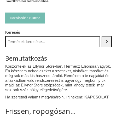
következő hozzászólásomhoz.
Keresés
Bemutatkozás
Köszöntelek az Ellynor Store-ban. Hermecz Eleonóra vagyok.
Én készítem neked ezeket a szetteket, táskákat, tárcákat és
még sok más kis hasznos tárolót. Remélem a te napjaidat és
a táskádban való rendszerezést is ugyanúgy megkönnyítik
majd az Ellynor Store szépségek, mint ahogy tették már
sok-sok száz hölgy elégedettségére.
Ha szeretnél valamit megvásárolni, írj nekem:
KAPCSOLAT
Frissen, ropogósan...