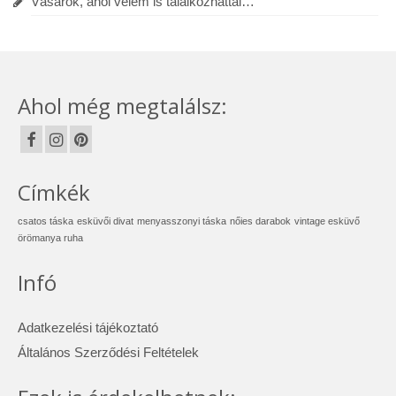
Vásárok, ahol velem is találkozhattál…
Ahol még megtalálsz:
Címkék
csatos táska
esküvői divat
menyasszonyi táska
nőies darabok
vintage esküvő
örömanya ruha
Infó
Adatkezelési tájékoztató
Általános Szerződési Feltételek