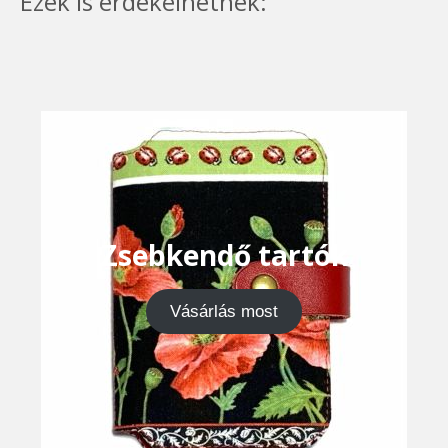
Ezek is érdekelhetnek:
Zsebkendő tartók
Vásárlás most