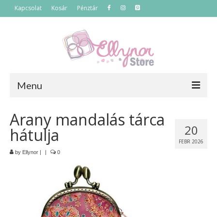
Kapcsolat
Kosár
Pénztár
Menu
Főoldal
Arany mandalás tárca
20
hátulja
Termékek
FEBR 2026
Szettek
by
Ellynor
|
|
0
Akciós termékek
Táskák
Neszeszerek