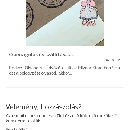
Vásárok, ahol velem is találkozhattál…
Alapanyagok, kellékek
A termékek tisztítása
Ellynor története
Csomagolás és szállítás…….
Adatkezelési tájékoztató
2020.07.25.
Kedves Olvasóm ! Üdvözöllek itt az Ellynor Store-ban ! Ha
Általános Szerződési Feltételek
ezt a bejegyzést olvasod, akkor...
Blog
Vélemény, hozzászólás?
Az e-mail címet nem tesszük közzé.
A kötelező mezőket
*
karakterrel jelöltük
Hozzászólás
*