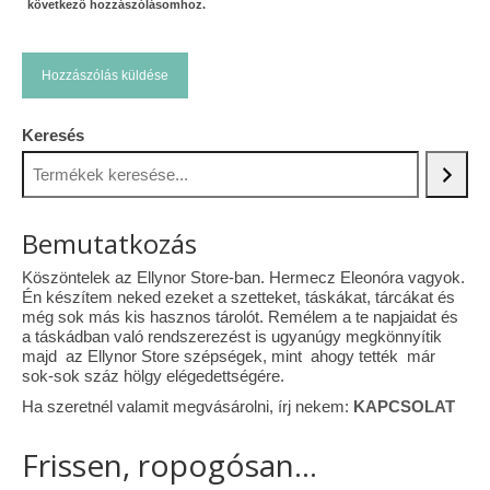
következő hozzászólásomhoz.
Keresés
Bemutatkozás
Köszöntelek az Ellynor Store-ban. Hermecz Eleonóra vagyok.
Én készítem neked ezeket a szetteket, táskákat, tárcákat és
még sok más kis hasznos tárolót. Remélem a te napjaidat és
a táskádban való rendszerezést is ugyanúgy megkönnyítik
majd az Ellynor Store szépségek, mint ahogy tették már
sok-sok száz hölgy elégedettségére.
Ha szeretnél valamit megvásárolni, írj nekem:
KAPCSOLAT
Frissen, ropogósan...