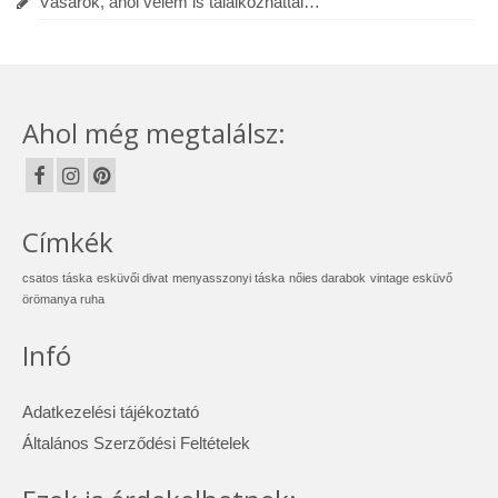
Vásárok, ahol velem is találkozhattál…
Ahol még megtalálsz:
Címkék
csatos táska
esküvői divat
menyasszonyi táska
nőies darabok
vintage esküvő
örömanya ruha
Infó
Adatkezelési tájékoztató
Általános Szerződési Feltételek