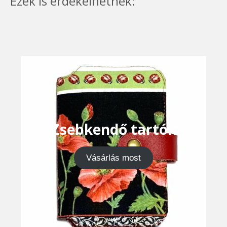
Ezek is érdekelhetnek:
Zsebkendő tartók
Vásárlás most