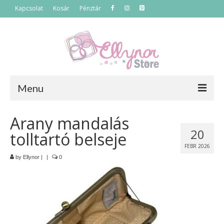
Kapcsolat
Kosár
Pénztár
Menu
Főoldal
Arany mandalás
20
tolltartó belseje
Termékek
FEBR 2026
Szettek
by
Ellynor
|
|
0
Akciós termékek
Táskák
Neszeszerek