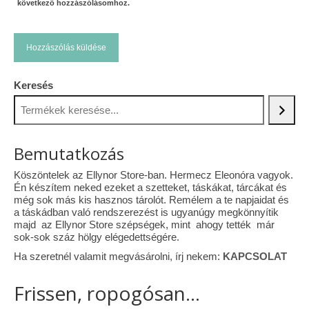
következő hozzászólásomhoz.
Keresés
Bemutatkozás
Köszöntelek az Ellynor Store-ban. Hermecz Eleonóra vagyok.
Én készítem neked ezeket a szetteket, táskákat, tárcákat és
még sok más kis hasznos tárolót. Remélem a te napjaidat és
a táskádban való rendszerezést is ugyanúgy megkönnyítik
majd az Ellynor Store szépségek, mint ahogy tették már
sok-sok száz hölgy elégedettségére.
Ha szeretnél valamit megvásárolni, írj nekem:
KAPCSOLAT
Frissen, ropogósan...