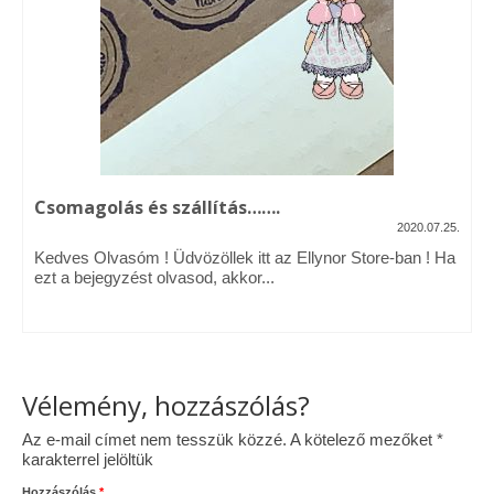
Vásárok, ahol velem is találkozhattál…
Alapanyagok, kellékek
A termékek tisztítása
Ellynor története
Csomagolás és szállítás…….
Adatkezelési tájékoztató
2020.07.25.
Kedves Olvasóm ! Üdvözöllek itt az Ellynor Store-ban ! Ha
Általános Szerződési Feltételek
ezt a bejegyzést olvasod, akkor...
Blog
Vélemény, hozzászólás?
Az e-mail címet nem tesszük közzé.
A kötelező mezőket
*
karakterrel jelöltük
Hozzászólás
*