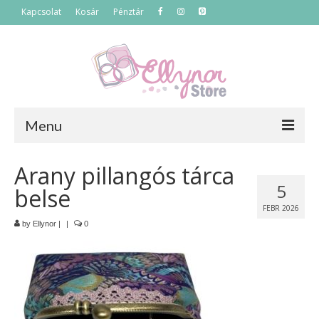
Kapcsolat
Kosár
Pénztár
Menu
Főoldal
Arany pillangós tárca
5
belse
Termékek
FEBR 2026
Szettek
by
Ellynor
|
|
0
Akciós termékek
Táskák
Neszeszerek