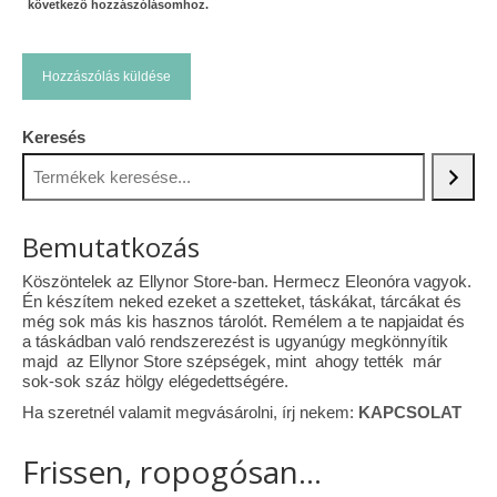
következő hozzászólásomhoz.
Keresés
Bemutatkozás
Köszöntelek az Ellynor Store-ban. Hermecz Eleonóra vagyok.
Én készítem neked ezeket a szetteket, táskákat, tárcákat és
még sok más kis hasznos tárolót. Remélem a te napjaidat és
a táskádban való rendszerezést is ugyanúgy megkönnyítik
majd az Ellynor Store szépségek, mint ahogy tették már
sok-sok száz hölgy elégedettségére.
Ha szeretnél valamit megvásárolni, írj nekem:
KAPCSOLAT
Frissen, ropogósan...