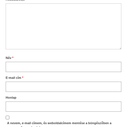
Név
*
E-mail cím
*
Honlap
A nevem, e-mail címem, és weboldalcímem mentése a böngészőben a