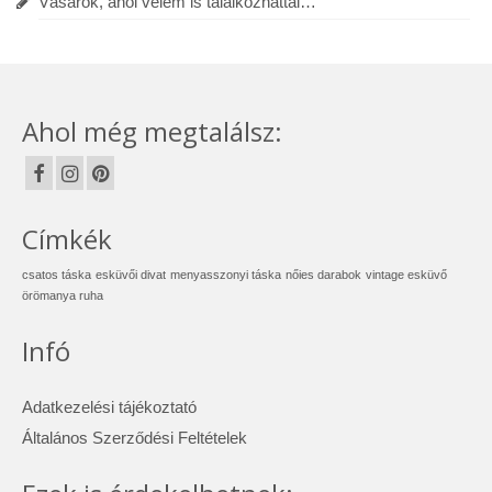
Vásárok, ahol velem is találkozhattál…
Ahol még megtalálsz:
Címkék
csatos táska
esküvői divat
menyasszonyi táska
nőies darabok
vintage esküvő
örömanya ruha
Infó
Adatkezelési tájékoztató
Általános Szerződési Feltételek