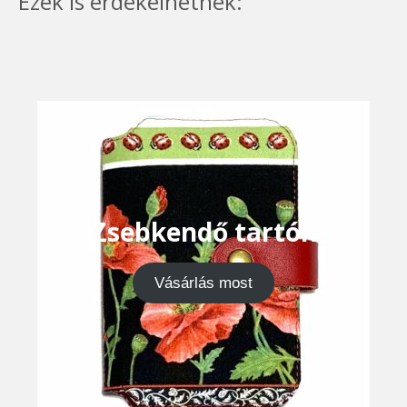
Ezek is érdekelhetnek:
Zsebkendő tartók
Vásárlás most