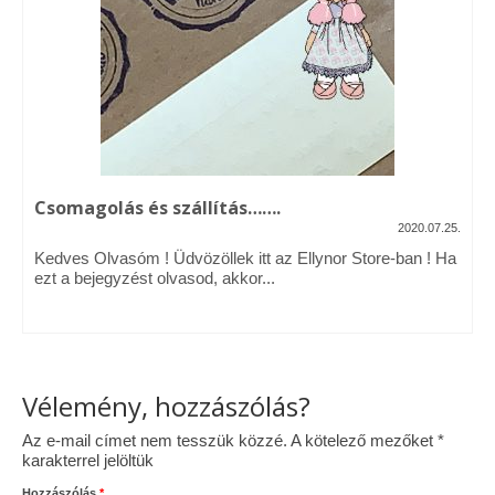
Vásárok, ahol velem is találkozhattál…
Alapanyagok, kellékek
A termékek tisztítása
Ellynor története
Csomagolás és szállítás…….
Adatkezelési tájékoztató
2020.07.25.
Kedves Olvasóm ! Üdvözöllek itt az Ellynor Store-ban ! Ha
Általános Szerződési Feltételek
ezt a bejegyzést olvasod, akkor...
Blog
Vélemény, hozzászólás?
Az e-mail címet nem tesszük közzé.
A kötelező mezőket
*
karakterrel jelöltük
Hozzászólás
*