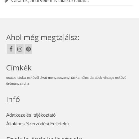
Vásárok, ahol velem is találkozhattál…
Ahol még megtalálsz:
Címkék
csatos táska
esküvői divat
menyasszonyi táska
nőies darabok
vintage esküvő
örömanya ruha
Infó
Adatkezelési tájékoztató
Általános Szerződési Feltételek