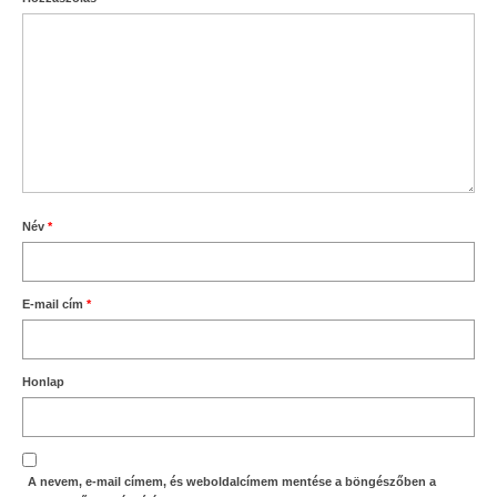
Név
*
E-mail cím
*
Honlap
A nevem, e-mail címem, és weboldalcímem mentése a böngészőben a