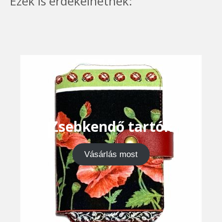
Ezek is érdekelhetnek:
Zsebkendő tartók
Vásárlás most