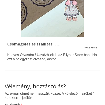
Vásárok, ahol velem is találkozhattál…
Alapanyagok, kellékek
A termékek tisztítása
Ellynor története
Csomagolás és szállítás…….
Adatkezelési tájékoztató
2020.07.25.
Kedves Olvasóm ! Üdvözöllek itt az Ellynor Store-ban ! Ha
Általános Szerződési Feltételek
ezt a bejegyzést olvasod, akkor...
Blog
Vélemény, hozzászólás?
Az e-mail címet nem tesszük közzé.
A kötelező mezőket
*
karakterrel jelöltük
Hozzászólás
*