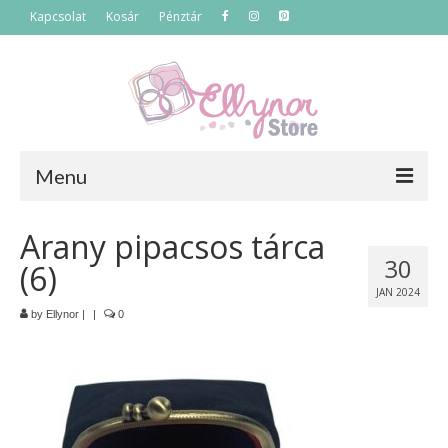
Kapcsolat
Kosár
Pénztár
Menu
Főoldal
Arany pipacsos tárca
30
(6)
Termékek
JAN 2024
Szettek
by
Ellynor
|
|
0
Akciós termékek
Táskák
Neszeszerek