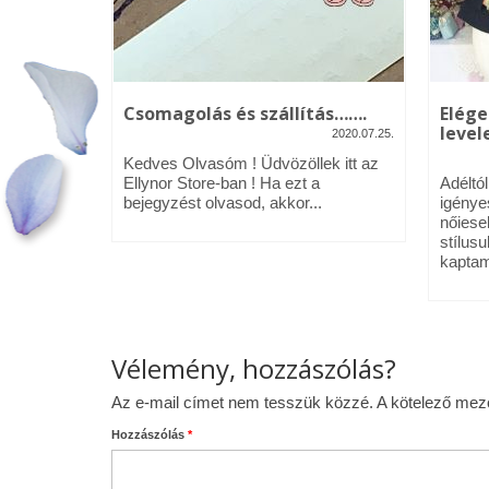
kék – Üdv
Csomagolás és szállítás…….
Elége
levele
2020.07.25.
2020.01.09.
Kedves Olvasóm ! Üdvözöllek itt az
néztél,
Ellynor Store-ban ! Ha ezt a
Adéltó
om.
bejegyzést olvasod, akkor...
igénye
 az Ellynor
nőiese
stílusu
kaptam
Vélemény, hozzászólás?
Az e-mail címet nem tesszük közzé.
A kötelező me
Hozzászólás
*