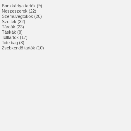
9
Bankkártya tartók
9
22
termék
Neszeszerek
22
termék
20
Szemüvegtokok
20
32
termék
Szettek
32
23
termék
Tárcák
23
8
termék
Táskák
8
termék
17
Tolltartók
17
3
termék
Tote bag
3
termék
10
Zsebkendő tartók
10
termék