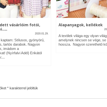
dett vásárlóim fotói,
Alapanyagok, kellékek
i…..
20
2020.01.29.
A textilek világa egy olyan világ
l kaptam: Stílusos, gyönyörű,
amelynek nincsen se vége, se
s, tartós darabok. Nagyon
hossza. Nagyon szerethető köz
k, imádom a
kat! (Nyírfalvi Adél) Erikától
:...
zőket
*
karakterrel jelöltük