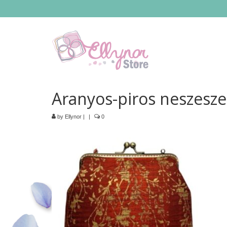
Aranyos-piros neszesze
by
Ellynor
|
|
0