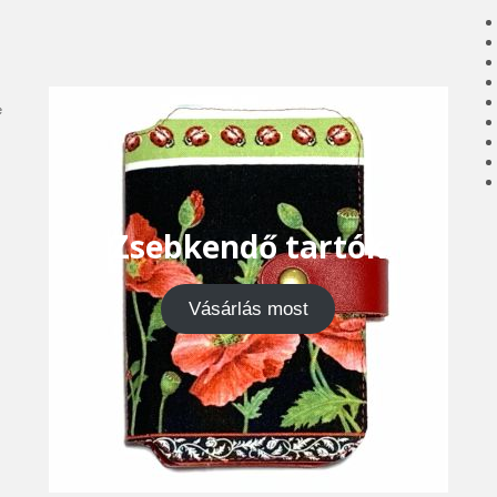
e
Zsebkendő tartók
Vásárlás most