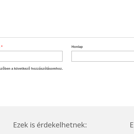
m
*
Honlap
szőben a következő hozzászólásomhoz.
Ezek is érdekelhetnek:
E