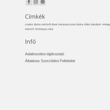
Címkék
csatos táska
esküvői divat
menyasszonyi táska
nőies darabok
vintag
esküvő
örömanya ruha
Infó
Adatkezelési tájékoztató
Általános Szerződési Feltételek