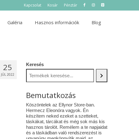
Kapcsolat
Kosár
Pénztár
Galéria
Hasznos információk
Blog
Keresés
25
JÚL 2022
Bemutatkozás
Köszöntelek az Ellynor Store-ban.
Hermecz Eleonóra vagyok. Én
készítem neked ezeket a szetteket,
táskákat, tárcákat és még sok más kis
hasznos tárolót. Remélem a te napjaidat
és a táskádban való rendszerezést is
ugyanúgy megkönnyítik majd az