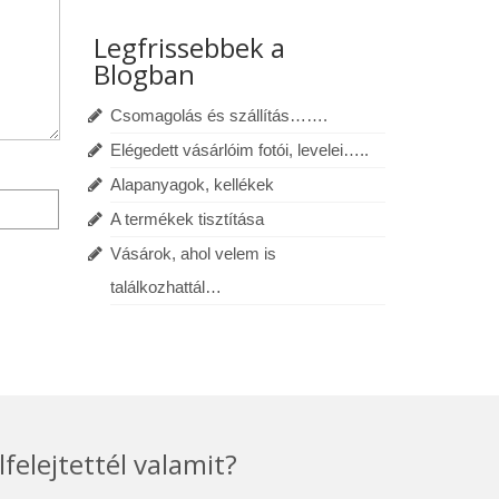
Legfrissebbek a
Blogban
Csomagolás és szállítás…….
Elégedett vásárlóim fotói, levelei…..
Alapanyagok, kellékek
A termékek tisztítása
Vásárok, ahol velem is
találkozhattál…
lfelejtettél valamit?