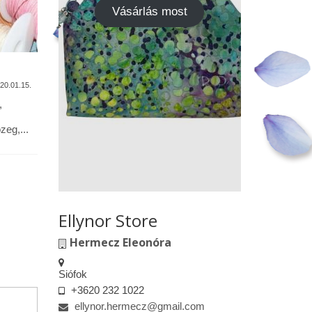
Vásárlás most
A termékek tisztítása
Vásárok,
találkoz
20.01.15.
2020.01.13.
,
Alapanyagok: Tilda pamutvászon,
designer pamutvászon, lenvászon,
Kedves le
eg,...
textilbőr, csipkék … Minden textil,
engedélyem
kivéve a textilbőrt, beavatás...
kiskereske
felületeke
elkészített.
Ellynor Store
Hermecz Eleonóra
Siófok
+3620 232 1022
ellynor.hermecz@gmail.com