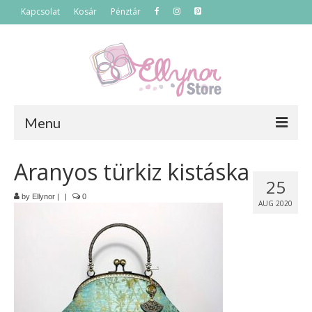
Kapcsolat
Kosár
Pénztár
Menu
Főoldal
Aranyos türkiz kistáska
25
Termékek
by
Ellynor
|
|
0
AUG 2020
Szettek
Akciós termékek
Táskák
Neszeszerek