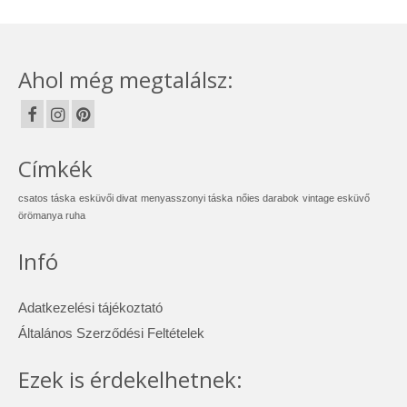
Ahol még megtalálsz:
Címkék
csatos táska
esküvői divat
menyasszonyi táska
nőies darabok
vintage esküvő
örömanya ruha
Infó
Adatkezelési tájékoztató
Általános Szerződési Feltételek
Ezek is érdekelhetnek: