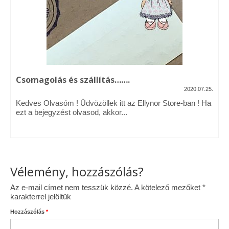
Vásárok, ahol velem is találkozhattál…
Alapanyagok, kellékek
A termékek tisztítása
Csomagolás és szállítás…….
Ellynor története
2020.07.25.
Adatkezelési tájékoztató
Kedves Olvasóm ! Üdvözöllek itt az Ellynor Store-ban ! Ha
ezt a bejegyzést olvasod, akkor...
Általános Szerződési Feltételek
Blog
Vélemény, hozzászólás?
Az e-mail címet nem tesszük közzé.
A kötelező mezőket
*
karakterrel jelöltük
Hozzászólás
*