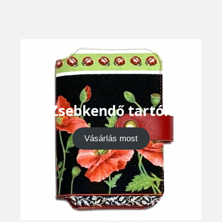
Zsebkendő tartók
Vásárlás most