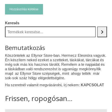
Keresés
Bemutatkozás
Köszöntelek az Ellynor Store-ban. Hermecz Eleonóra vagyok.
Én készítem neked ezeket a szetteket, táskákat, tárcákat és
még sok más kis hasznos tárolót. Remélem a te napjaidat és
a táskádban való rendszerezést is ugyanúgy megkönnyítik
majd az Ellynor Store szépségek, mint ahogy tették már
sok-sok száz hölgy elégedettségére.
Ha szeretnél valamit megvásárolni, írj nekem:
KAPCSOLAT
Frissen, ropogósan...