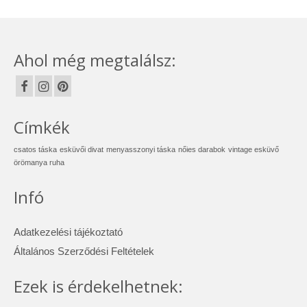
Ahol még megtalálsz:
Címkék
csatos táska
esküvői divat
menyasszonyi táska
nőies darabok
vintage esküvő
örömanya ruha
Infó
Adatkezelési tájékoztató
Általános Szerződési Feltételek
Ezek is érdekelhetnek: