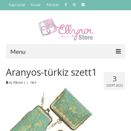
Kapcsolat
Kosár
Pénztár
Menu
Főoldal
Aranyos-türkiz szett1
3
Termékek
by
Ellynor
|
|
0
SZEPT 2022
Szettek
Akciós termékek
Táskák
Neszeszerek