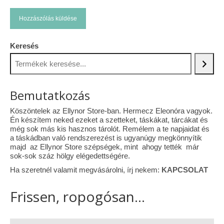
Keresés
Bemutatkozás
Köszöntelek az Ellynor Store-ban. Hermecz Eleonóra vagyok.
Én készítem neked ezeket a szetteket, táskákat, tárcákat és
még sok más kis hasznos tárolót. Remélem a te napjaidat és
a táskádban való rendszerezést is ugyanúgy megkönnyítik
majd az Ellynor Store szépségek, mint ahogy tették már
sok-sok száz hölgy elégedettségére.
Ha szeretnél valamit megvásárolni, írj nekem:
KAPCSOLAT
Frissen, ropogósan...