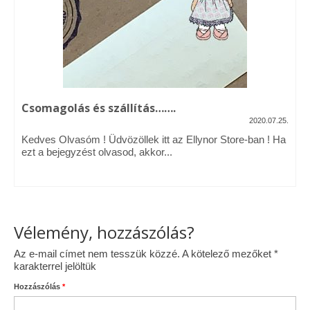
Vásárok, ahol velem is találkozhattál…
Alapanyagok, kellékek
A termékek tisztítása
Csomagolás és szállítás…….
Ellynor története
2020.07.25.
Adatkezelési tájékoztató
Kedves Olvasóm ! Üdvözöllek itt az Ellynor Store-ban ! Ha
ezt a bejegyzést olvasod, akkor...
Általános Szerződési Feltételek
Blog
Vélemény, hozzászólás?
Az e-mail címet nem tesszük közzé.
A kötelező mezőket
*
karakterrel jelöltük
Hozzászólás
*