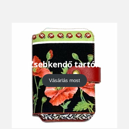
Zsebkendő tartók
Vásárlás most