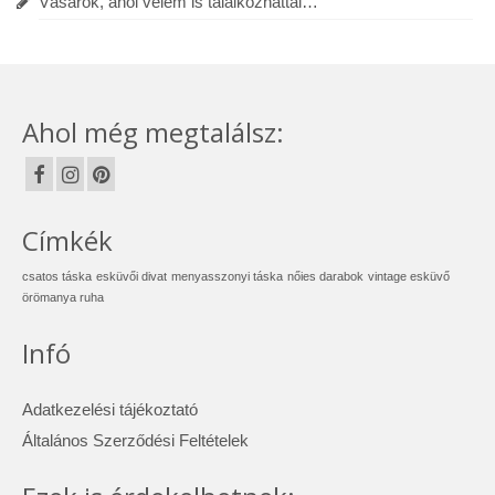
Vásárok, ahol velem is találkozhattál…
Ahol még megtalálsz:
Címkék
csatos táska
esküvői divat
menyasszonyi táska
nőies darabok
vintage esküvő
örömanya ruha
Infó
Adatkezelési tájékoztató
Általános Szerződési Feltételek