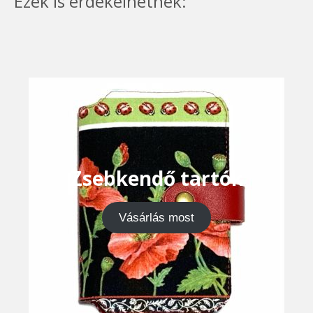
Ezek is érdekelhetnek:
Zsebkendő tartók
Vásárlás most