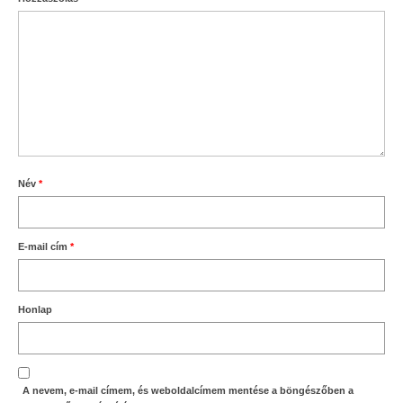
Név
*
E-mail cím
*
Honlap
A nevem, e-mail címem, és weboldalcímem mentése a böngészőben a