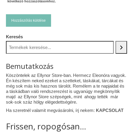
következő hozzászólásomhoz.
Keresés
Bemutatkozás
Köszöntelek az Ellynor Store-ban. Hermecz Eleonóra vagyok.
Én készítem neked ezeket a szetteket, táskákat, tárcákat és
még sok más kis hasznos tárolót. Remélem a te napjaidat és
a táskádban való rendszerezést is ugyanúgy megkönnyítik
majd az Ellynor Store szépségek, mint ahogy tették már
sok-sok száz hölgy elégedettségére.
Ha szeretnél valamit megvásárolni, írj nekem:
KAPCSOLAT
Frissen, ropogósan...