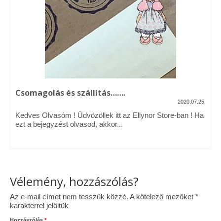
Vásárok, ahol velem is találkozhattál…
Alapanyagok, kellékek
A termékek tisztítása
Ellynor története
Csomagolás és szállítás…….
Adatkezelési tájékoztató
2020.07.25.
Kedves Olvasóm ! Üdvözöllek itt az Ellynor Store-ban ! Ha
Általános Szerződési Feltételek
ezt a bejegyzést olvasod, akkor...
Blog
Vélemény, hozzászólás?
Az e-mail címet nem tesszük közzé.
A kötelező mezőket
*
karakterrel jelöltük
Hozzászólás
*