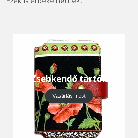
Ezek is érdekelhetnek:
Zsebkendő tartók
Vásárlás most