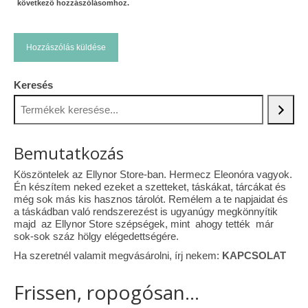
következő hozzászólásomhoz.
Keresés
Bemutatkozás
Köszöntelek az Ellynor Store-ban. Hermecz Eleonóra vagyok.
Én készítem neked ezeket a szetteket, táskákat, tárcákat és
még sok más kis hasznos tárolót. Remélem a te napjaidat és
a táskádban való rendszerezést is ugyanúgy megkönnyítik
majd az Ellynor Store szépségek, mint ahogy tették már
sok-sok száz hölgy elégedettségére.
Ha szeretnél valamit megvásárolni, írj nekem:
KAPCSOLAT
Frissen, ropogósan...