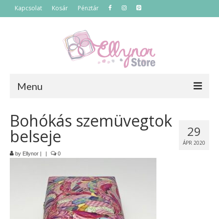
Kapcsolat
Kosár
Pénztár
Menu
Főoldal
Bohókás szemüvegtok
29
belseje
Termékek
ÁPR 2020
Szettek
by
Ellynor
|
|
0
Akciós termékek
Táskák
Neszeszerek