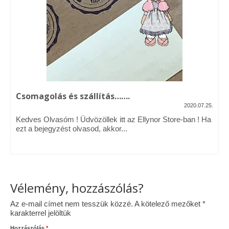
Vásárok, ahol velem is találkozhattál…
Alapanyagok, kellékek
A termékek tisztítása
Ellynor története
Csomagolás és szállítás…….
Adatkezelési tájékoztató
2020.07.25.
Kedves Olvasóm ! Üdvözöllek itt az Ellynor Store-ban ! Ha
Általános Szerződési Feltételek
ezt a bejegyzést olvasod, akkor...
Blog
Vélemény, hozzászólás?
Az e-mail címet nem tesszük közzé.
A kötelező mezőket
*
karakterrel jelöltük
Hozzászólás
*