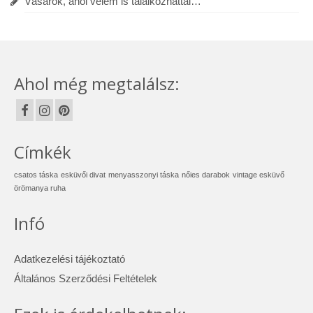
Vásárok, ahol velem is találkozhattál…
Ahol még megtalálsz:
Címkék
csatos táska
esküvői divat
menyasszonyi táska
nőies darabok
vintage esküvő
örömanya ruha
Infó
Adatkezelési tájékoztató
Általános Szerződési Feltételek