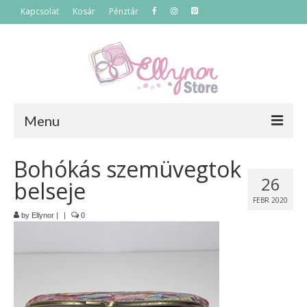
Kapcsolat
Kosár
Pénztár
Menu
Főoldal
Bohókás szemüvegtok
26
belseje
Termékek
FEBR 2020
Szettek
by
Ellynor
|
|
0
Akciós termékek
Táskák
Neszeszerek