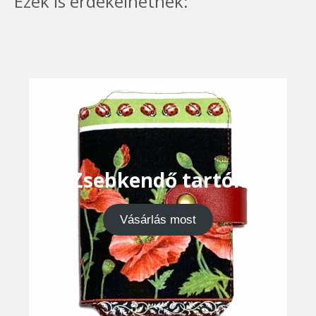
Ezek is érdekelhetnek:
Zsebkendő tartók
Vásárlás most