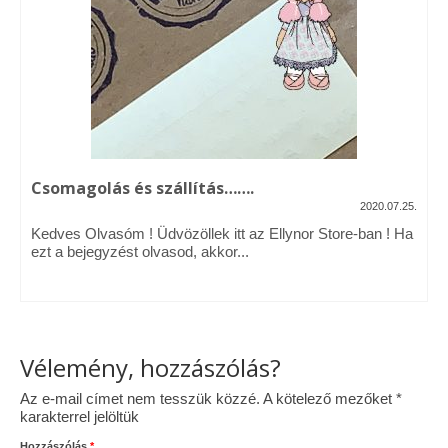
Vásárok, ahol velem is találkozhattál…
Alapanyagok, kellékek
A termékek tisztítása
Ellynor története
Csomagolás és szállítás…….
Adatkezelési tájékoztató
2020.07.25.
Kedves Olvasóm ! Üdvözöllek itt az Ellynor Store-ban ! Ha
Általános Szerződési Feltételek
ezt a bejegyzést olvasod, akkor...
Blog
Vélemény, hozzászólás?
Az e-mail címet nem tesszük közzé.
A kötelező mezőket
*
karakterrel jelöltük
Hozzászólás
*