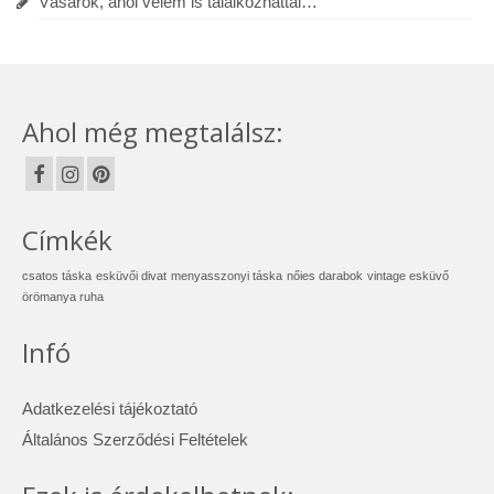
Vásárok, ahol velem is találkozhattál…
Ahol még megtalálsz:
Címkék
csatos táska
esküvői divat
menyasszonyi táska
nőies darabok
vintage esküvő
örömanya ruha
Infó
Adatkezelési tájékoztató
Általános Szerződési Feltételek