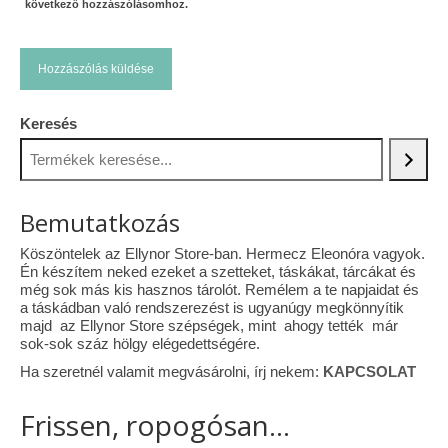
következő hozzászólásomhoz.
Keresés
Bemutatkozás
Köszöntelek az Ellynor Store-ban. Hermecz Eleonóra vagyok.
Én készítem neked ezeket a szetteket, táskákat, tárcákat és
még sok más kis hasznos tárolót. Remélem a te napjaidat és
a táskádban való rendszerezést is ugyanúgy megkönnyítik
majd az Ellynor Store szépségek, mint ahogy tették már
sok-sok száz hölgy elégedettségére.
Ha szeretnél valamit megvásárolni, írj nekem:
KAPCSOLAT
Frissen, ropogósan...