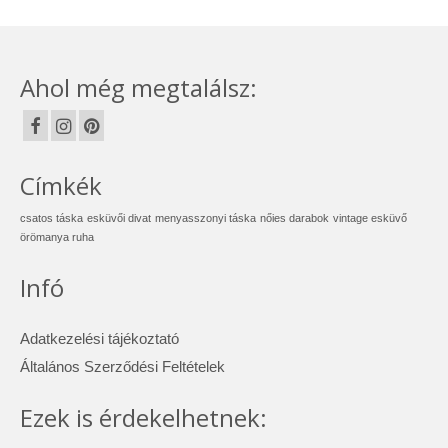
Ahol még megtalálsz:
Címkék
csatos táska
esküvői divat
menyasszonyi táska
nőies darabok
vintage esküvő
örömanya ruha
Infó
Adatkezelési tájékoztató
Általános Szerződési Feltételek
Ezek is érdekelhetnek: