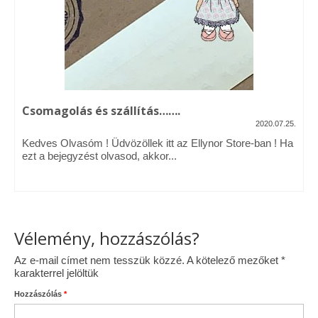
Vásárok, ahol velem is találkozhattál…
Alapanyagok, kellékek
A termékek tisztítása
Csomagolás és szállítás…….
Ellynor története
2020.07.25.
Adatkezelési tájékoztató
Kedves Olvasóm ! Üdvözöllek itt az Ellynor Store-ban ! Ha
ezt a bejegyzést olvasod, akkor...
Általános Szerződési Feltételek
Blog
Vélemény, hozzászólás?
Az e-mail címet nem tesszük közzé.
A kötelező mezőket
*
karakterrel jelöltük
Hozzászólás
*