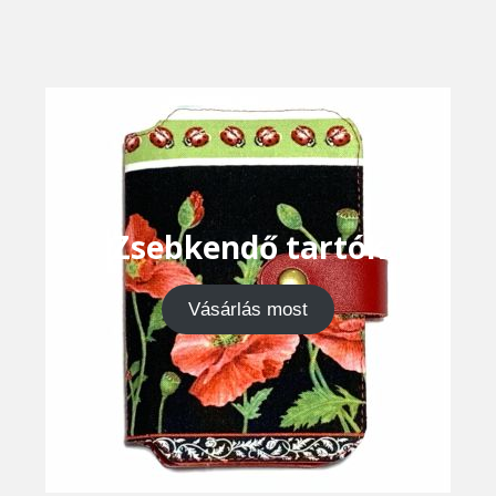
Zsebkendő tartók
Vásárlás most