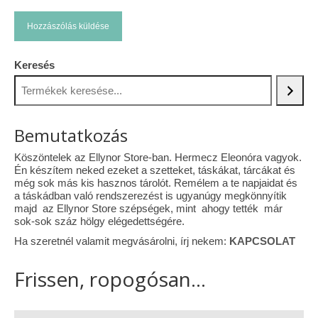
Keresés
Bemutatkozás
Köszöntelek az Ellynor Store-ban. Hermecz Eleonóra vagyok.
Én készítem neked ezeket a szetteket, táskákat, tárcákat és
még sok más kis hasznos tárolót. Remélem a te napjaidat és
a táskádban való rendszerezést is ugyanúgy megkönnyítik
majd az Ellynor Store szépségek, mint ahogy tették már
sok-sok száz hölgy elégedettségére.
Ha szeretnél valamit megvásárolni, írj nekem:
KAPCSOLAT
Frissen, ropogósan...