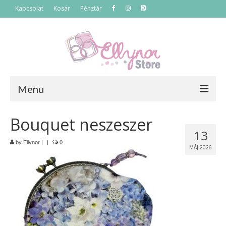
Kapcsolat
Kosár
Pénztár
Menu
Főoldal
Bouquet neszeszer
13
Termékek
by
Ellynor
|
|
0
MÁJ 2026
Szettek
Akciós termékek
Táskák
Neszeszerek