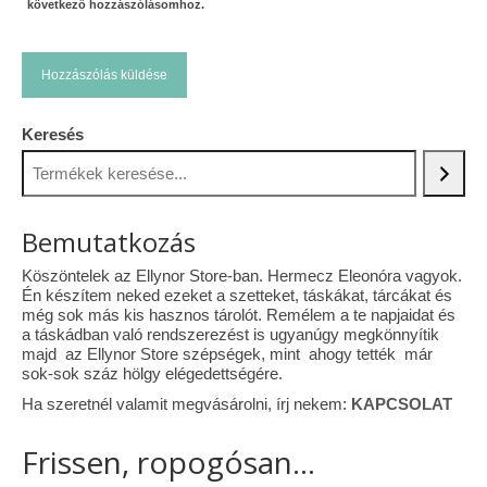
következő hozzászólásomhoz.
Keresés
Bemutatkozás
Köszöntelek az Ellynor Store-ban. Hermecz Eleonóra vagyok.
Én készítem neked ezeket a szetteket, táskákat, tárcákat és
még sok más kis hasznos tárolót. Remélem a te napjaidat és
a táskádban való rendszerezést is ugyanúgy megkönnyítik
majd az Ellynor Store szépségek, mint ahogy tették már
sok-sok száz hölgy elégedettségére.
Ha szeretnél valamit megvásárolni, írj nekem:
KAPCSOLAT
Frissen, ropogósan...