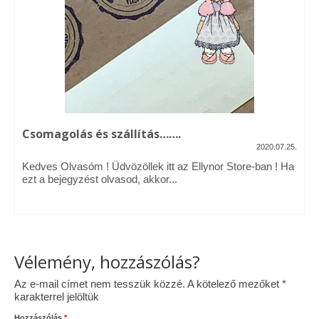
Vásárok, ahol velem is találkozhattál…
Alapanyagok, kellékek
A termékek tisztítása
Ellynor története
Csomagolás és szállítás…….
Adatkezelési tájékoztató
2020.07.25.
Kedves Olvasóm ! Üdvözöllek itt az Ellynor Store-ban ! Ha
Általános Szerződési Feltételek
ezt a bejegyzést olvasod, akkor...
Blog
Vélemény, hozzászólás?
Az e-mail címet nem tesszük közzé.
A kötelező mezőket
*
karakterrel jelöltük
Hozzászólás
*