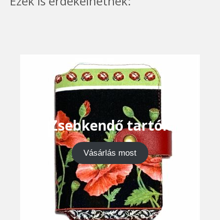
Ezek is érdekelhetnek:
Zsebkendő tartók
Vásárlás most