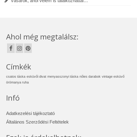
Vásárok, ahol velem is találkozhattál…
Ahol még megtalálsz:
Címkék
csatos táska
esküvői divat
menyasszonyi táska
nőies darabok
vintage esküvő
örömanya ruha
Infó
Adatkezelési tájékoztató
Általános Szerződési Feltételek