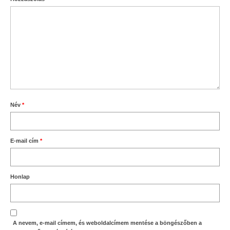
Név
*
E-mail cím
*
Honlap
A nevem, e-mail címem, és weboldalcímem mentése a böngészőben a