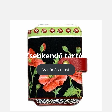
Zsebkendő tartók
Vásárlás most