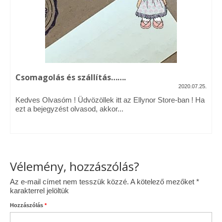
Vásárok, ahol velem is találkozhattál…
Alapanyagok, kellékek
A termékek tisztítása
Csomagolás és szállítás…….
Ellynor története
2020.07.25.
Adatkezelési tájékoztató
Kedves Olvasóm ! Üdvözöllek itt az Ellynor Store-ban ! Ha
ezt a bejegyzést olvasod, akkor...
Általános Szerződési Feltételek
Blog
Vélemény, hozzászólás?
Az e-mail címet nem tesszük közzé.
A kötelező mezőket
*
karakterrel jelöltük
Hozzászólás
*