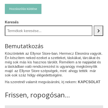
Keresés
Bemutatkozás
Köszöntelek az Ellynor Store-ban. Hermecz Eleonóra vagyok.
Én készítem neked ezeket a szetteket, táskákat, tárcákat és
még sok más kis hasznos tárolót. Remélem a te napjaidat és
a táskádban való rendszerezést is ugyanúgy megkönnyítik
majd az Ellynor Store szépségek, mint ahogy tették már
sok-sok száz hölgy elégedettségére.
Ha szeretnél valamit megvásárolni, írj nekem:
KAPCSOLAT
Frissen, ropogósan...