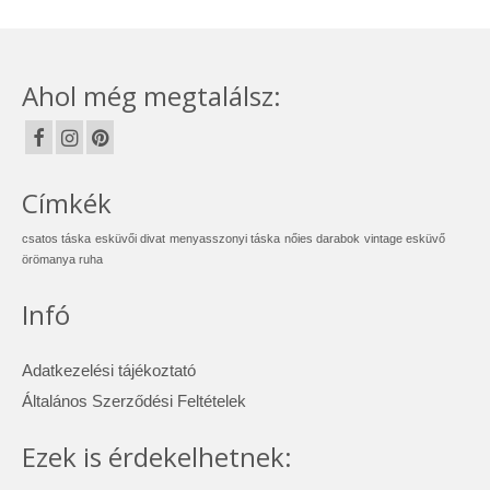
Ahol még megtalálsz:
Címkék
csatos táska
esküvői divat
menyasszonyi táska
nőies darabok
vintage esküvő
örömanya ruha
Infó
Adatkezelési tájékoztató
Általános Szerződési Feltételek
Ezek is érdekelhetnek: