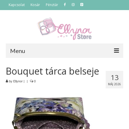
Kapcsolat
Kosár
Pénztár
Menu
Főoldal
Bouquet tárca belseje
13
Termékek
by
Ellynor
|
|
0
MÁJ 2026
Szettek
Akciós termékek
Táskák
Neszeszerek