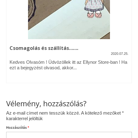
Vásárok, ahol velem is találkozhattál…
Alapanyagok, kellékek
A termékek tisztítása
Csomagolás és szállítás…….
Ellynor története
2020.07.25.
Adatkezelési tájékoztató
Kedves Olvasóm ! Üdvözöllek itt az Ellynor Store-ban ! Ha
ezt a bejegyzést olvasod, akkor...
Általános Szerződési Feltételek
Blog
Vélemény, hozzászólás?
Az e-mail címet nem tesszük közzé.
A kötelező mezőket
*
karakterrel jelöltük
Hozzászólás
*