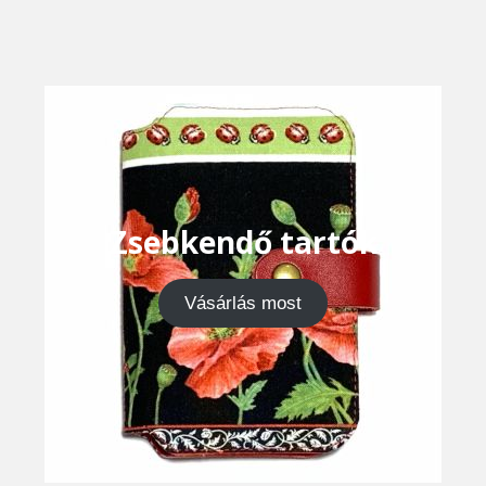
Zsebkendő tartók
Vásárlás most