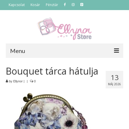
Kapcsolat
Kosár
Pénztár
Menu
Főoldal
Bouquet tárca hátulja
13
Termékek
by
Ellynor
|
|
0
MÁJ 2026
Szettek
Akciós termékek
Táskák
Neszeszerek