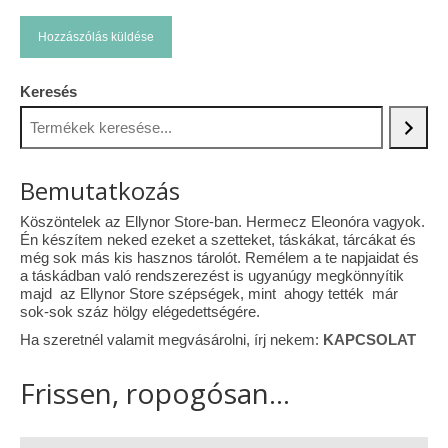
Keresés
Bemutatkozás
Köszöntelek az Ellynor Store-ban. Hermecz Eleonóra vagyok.
Én készítem neked ezeket a szetteket, táskákat, tárcákat és
még sok más kis hasznos tárolót. Remélem a te napjaidat és
a táskádban való rendszerezést is ugyanúgy megkönnyítik
majd az Ellynor Store szépségek, mint ahogy tették már
sok-sok száz hölgy elégedettségére.
Ha szeretnél valamit megvásárolni, írj nekem:
KAPCSOLAT
Frissen, ropogósan...