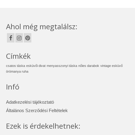
Ahol még megtalálsz:
Címkék
csatos táska
esküvői divat
menyasszonyi táska
nőies darabok
vintage esküvő
örömanya ruha
Infó
Adatkezelési tájékoztató
Általános Szerződési Feltételek
Ezek is érdekelhetnek: