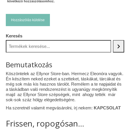
következő hozzászólásomhoz.
Keresés
Bemutatkozás
Köszöntelek az Ellynor Store-ban. Hermecz Eleonóra vagyok.
Én készítem neked ezeket a szetteket, táskákat, tárcákat és
még sok más kis hasznos tárolót. Remélem a te napjaidat és
a táskádban való rendszerezést is ugyanúgy megkönnyítik
majd az Ellynor Store szépségek, mint ahogy tették már
sok-sok száz hölgy elégedettségére.
Ha szeretnél valamit megvásárolni, írj nekem:
KAPCSOLAT
Frissen, ropogósan...