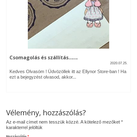
Vásárok, ahol velem is találkozhattál…
Alapanyagok, kellékek
A termékek tisztítása
Ellynor története
Csomagolás és szállítás…….
Adatkezelési tájékoztató
2020.07.25.
Kedves Olvasóm ! Üdvözöllek itt az Ellynor Store-ban ! Ha
Általános Szerződési Feltételek
ezt a bejegyzést olvasod, akkor...
Blog
Vélemény, hozzászólás?
Az e-mail címet nem tesszük közzé.
A kötelező mezőket
*
karakterrel jelöltük
Hozzászólás
*