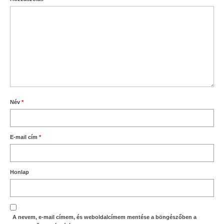
Név
*
E-mail cím
*
Honlap
A nevem, e-mail címem, és weboldalcímem mentése a böngészőben a