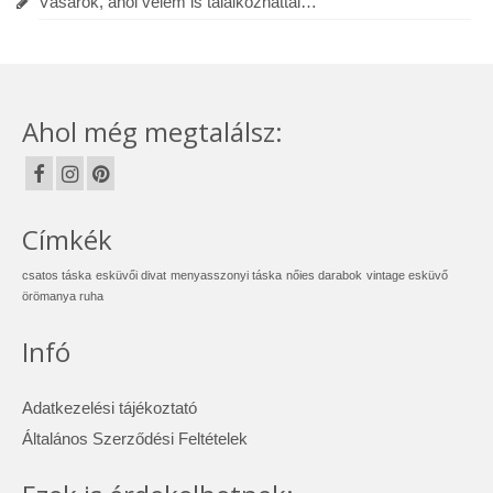
Vásárok, ahol velem is találkozhattál…
Ahol még megtalálsz:
Címkék
csatos táska
esküvői divat
menyasszonyi táska
nőies darabok
vintage esküvő
örömanya ruha
Infó
Adatkezelési tájékoztató
Általános Szerződési Feltételek