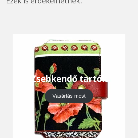
Ezek is érdekelhetnek:
Zsebkendő tartók
Vásárlás most