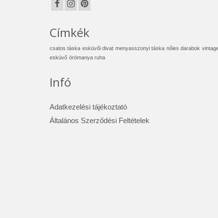
Címkék
csatos táska
esküvői divat
menyasszonyi táska
nőies darabok
vintag
esküvő
örömanya ruha
Infó
Adatkezelési tájékoztató
Általános Szerződési Feltételek