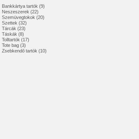
9
Bankkártya tartók
9
22
termék
Neszeszerek
22
termék
20
Szemüvegtokok
20
32
termék
Szettek
32
23
termék
Tárcák
23
8
termék
Táskák
8
termék
17
Tolltartók
17
3
termék
Tote bag
3
termék
10
Zsebkendő tartók
10
termék