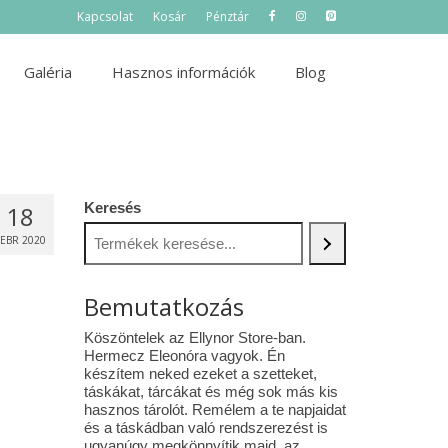
Kapcsolat
Kosár
Pénztár
Galéria
Hasznos információk
Blog
Keresés
18
FEBR 2020
Bemutatkozás
Köszöntelek az Ellynor Store-ban.
Hermecz Eleonóra vagyok. Én
készítem neked ezeket a szetteket,
táskákat, tárcákat és még sok más kis
hasznos tárolót. Remélem a te napjaidat
és a táskádban való rendszerezést is
ugyanúgy megkönnyítik majd az