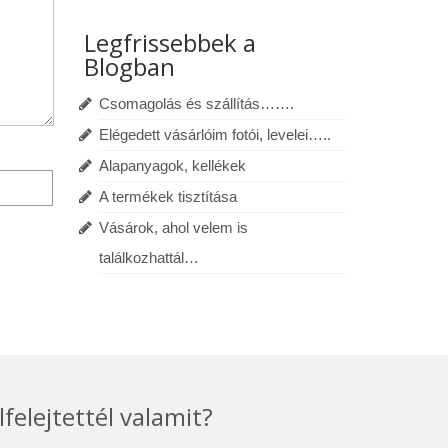
Legfrissebbek a
Blogban
Csomagolás és szállítás…….
Elégedett vásárlóim fotói, levelei…..
Alapanyagok, kellékek
A termékek tisztítása
Vásárok, ahol velem is
találkozhattál…
lfelejtettél valamit?