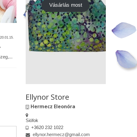
Vásárlás most
A termékek tisztítása
Vásárok,
találkoz
20.01.15.
2020.01.13.
,
Alapanyagok: Tilda pamutvászon,
designer pamutvászon, lenvászon,
Kedves le
eg,...
textilbőr, csipkék … Minden textil,
engedélyem
kivéve a textilbőrt, beavatás...
kiskereske
felületeke
elkészített.
Ellynor Store
Hermecz Eleonóra
Siófok
+3620 232 1022
ellynor.hermecz@gmail.com