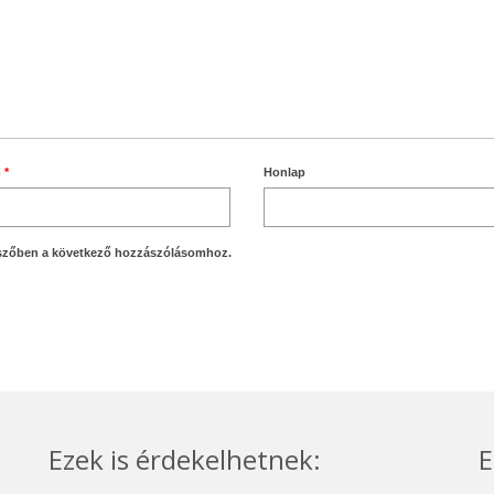
m
*
Honlap
szőben a következő hozzászólásomhoz.
Ezek is érdekelhetnek:
E