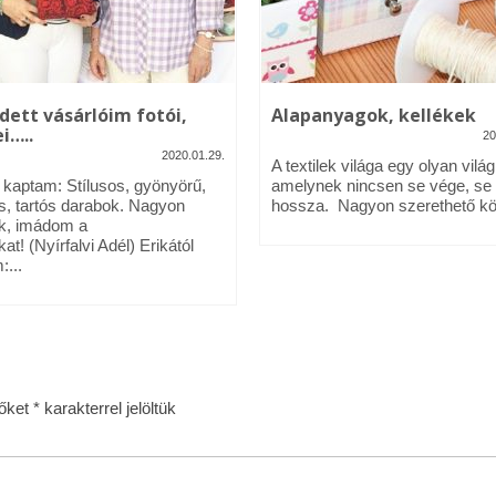
dett vásárlóim fotói,
Alapanyagok, kellékek
i…..
20
2020.01.29.
A textilek világa egy olyan világ
l kaptam: Stílusos, gyönyörű,
amelynek nincsen se vége, se
s, tartós darabok. Nagyon
hossza. Nagyon szerethető köz
k, imádom a
kat! (Nyírfalvi Adél) Erikától
:...
zőket
*
karakterrel jelöltük