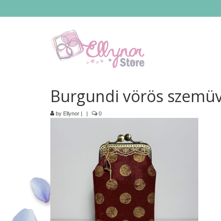
Burgundi vörös szemü
by
Ellynor
|
|
0