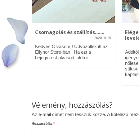
kék – Üdv
Csomagolás és szállítás…….
Elége
levele
2020.07.25.
2020.01.09.
Kedves Olvasóm ! Üdvözöllek itt az
néztél,
Ellynor Store-ban ! Ha ezt a
Adéltó
om.
bejegyzést olvasod, akkor...
igénye
 az Ellynor
nőiese
stílusu
kaptam
Vélemény, hozzászólás?
Az e-mail címet nem tesszük közzé.
A kötelező me
Hozzászólás
*