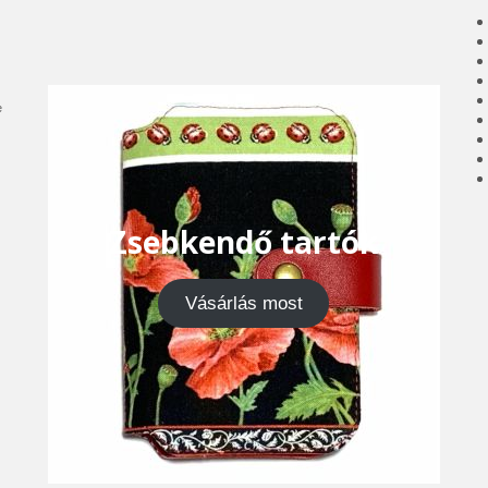
e
Zsebkendő tartók
Vásárlás most