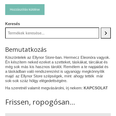
Keresés
Bemutatkozás
Köszöntelek az Ellynor Store-ban. Hermecz Eleonóra vagyok.
Én készítem neked ezeket a szetteket, táskákat, tárcákat és
még sok más kis hasznos tárolót. Remélem a te napjaidat és
a táskádban való rendszerezést is ugyanúgy megkönnyítik
majd az Ellynor Store szépségek, mint ahogy tették már
sok-sok száz hölgy elégedettségére.
Ha szeretnél valamit megvásárolni, írj nekem:
KAPCSOLAT
Frissen, ropogósan...