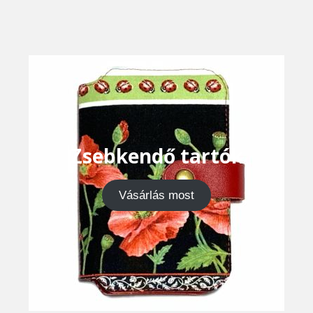
Zsebkendő tartók
Vásárlás most