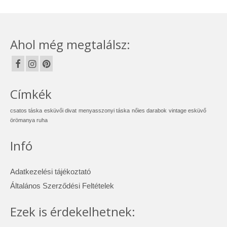
Ahol még megtalálsz:
Címkék
csatos táska
esküvői divat
menyasszonyi táska
nőies darabok
vintage esküvő
örömanya ruha
Infó
Adatkezelési tájékoztató
Általános Szerződési Feltételek
Ezek is érdekelhetnek: