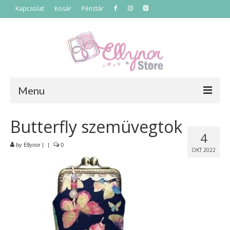
Kapcsolat
Kosár
Pénztár
Menu
Főoldal
Butterfly szemüvegtok
4
Termékek
by
Ellynor
|
|
0
OKT 2022
Szettek
Akciós termékek
Táskák
Neszeszerek