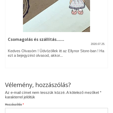
Vásárok, ahol velem is találkozhattál…
Alapanyagok, kellékek
A termékek tisztítása
Csomagolás és szállítás…….
Ellynor története
2020.07.25.
Adatkezelési tájékoztató
Kedves Olvasóm ! Üdvözöllek itt az Ellynor Store-ban ! Ha
ezt a bejegyzést olvasod, akkor...
Általános Szerződési Feltételek
Blog
Vélemény, hozzászólás?
Az e-mail címet nem tesszük közzé.
A kötelező mezőket
*
karakterrel jelöltük
Hozzászólás
*