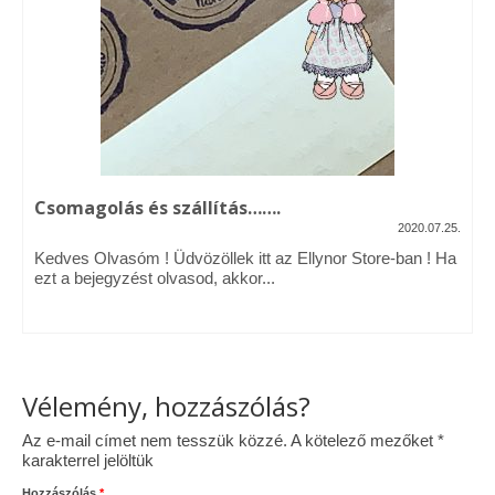
Vásárok, ahol velem is találkozhattál…
Alapanyagok, kellékek
A termékek tisztítása
Ellynor története
Csomagolás és szállítás…….
Adatkezelési tájékoztató
2020.07.25.
Kedves Olvasóm ! Üdvözöllek itt az Ellynor Store-ban ! Ha
Általános Szerződési Feltételek
ezt a bejegyzést olvasod, akkor...
Blog
Vélemény, hozzászólás?
Az e-mail címet nem tesszük közzé.
A kötelező mezőket
*
karakterrel jelöltük
Hozzászólás
*