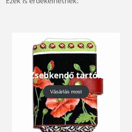
Ezek is érdekelhetnek:
Zsebkendő tartók
Vásárlás most