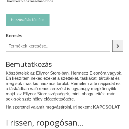
következő hozzászólásomhoz.
Keresés
Bemutatkozás
Köszöntelek az Ellynor Store-ban. Hermecz Eleonóra vagyok.
Én készítem neked ezeket a szetteket, táskákat, tárcákat és
még sok más kis hasznos tárolót. Remélem a te napjaidat és
a táskádban való rendszerezést is ugyanúgy megkönnyítik
majd az Ellynor Store szépségek, mint ahogy tették már
sok-sok száz hölgy elégedettségére.
Ha szeretnél valamit megvásárolni, írj nekem:
KAPCSOLAT
Frissen, ropogósan...