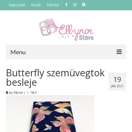
Kapcsolat
Kosár
Pénztár
Menu
Főoldal
Butterfly szemüvegtok
19
besleje
Termékek
JAN 2021
Szettek
by
Ellynor
|
|
0
Akciós termékek
Táskák
Neszeszerek