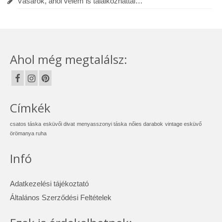
Vásárok, ahol velem is találkozhattál…
Ahol még megtalálsz:
Címkék
csatos táska
esküvői divat
menyasszonyi táska
nőies darabok
vintage esküvő
örömanya ruha
Infó
Adatkezelési tájékoztató
Általános Szerződési Feltételek