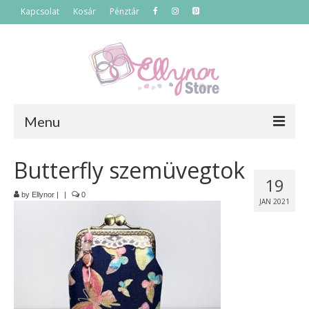
Kapcsolat
Kosár
Pénztár
Menu
Főoldal
Butterfly szemüvegtok
19
Termékek
by
Ellynor
|
|
0
JAN 2021
Szettek
Akciós termékek
Táskák
Neszeszerek