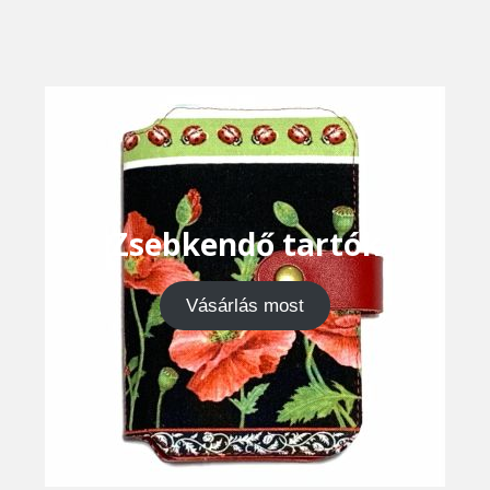
Zsebkendő tartók
Vásárlás most