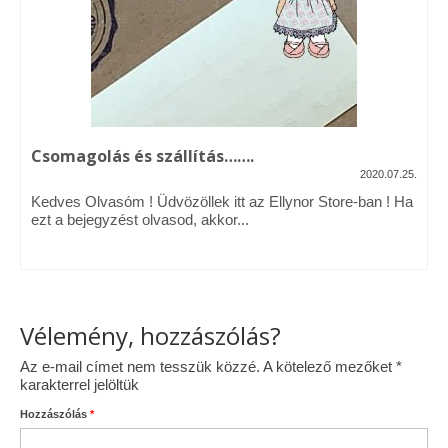
Vásárok, ahol velem is találkozhattál…
Alapanyagok, kellékek
A termékek tisztítása
Csomagolás és szállítás…….
Ellynor története
2020.07.25.
Adatkezelési tájékoztató
Kedves Olvasóm ! Üdvözöllek itt az Ellynor Store-ban ! Ha
ezt a bejegyzést olvasod, akkor...
Általános Szerződési Feltételek
Blog
Vélemény, hozzászólás?
Az e-mail címet nem tesszük közzé.
A kötelező mezőket
*
karakterrel jelöltük
Hozzászólás
*