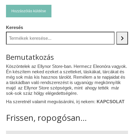
Keresés
Bemutatkozás
Köszöntelek az Ellynor Store-ban. Hermecz Eleonóra vagyok.
Én készítem neked ezeket a szetteket, táskákat, tárcákat és
még sok más kis hasznos tárolót. Remélem a te napjaidat és
a táskádban való rendszerezést is ugyanúgy megkönnyítik
majd az Ellynor Store szépségek, mint ahogy tették már
sok-sok száz hölgy elégedettségére.
Ha szeretnél valamit megvásárolni, írj nekem:
KAPCSOLAT
Frissen, ropogósan...