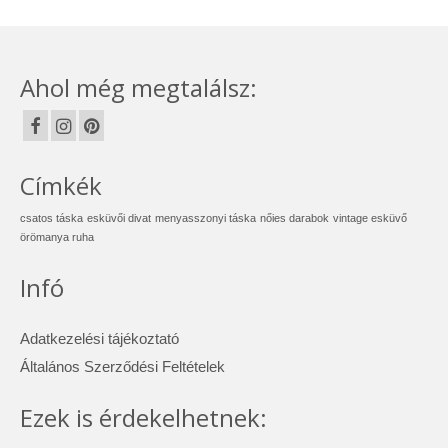
Ahol még megtalálsz:
Címkék
csatos táska
esküvői divat
menyasszonyi táska
nőies darabok
vintage esküvő
örömanya ruha
Infó
Adatkezelési tájékoztató
Általános Szerződési Feltételek
Ezek is érdekelhetnek: