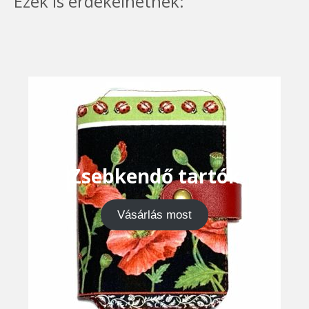
Ezek is érdekelhetnek:
Zsebkendő tartók
Vásárlás most