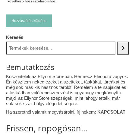
következő hozzászólásomhoz.
Keresés
Bemutatkozás
Köszöntelek az Ellynor Store-ban. Hermecz Eleonóra vagyok.
Én készítem neked ezeket a szetteket, táskákat, tárcákat és
még sok más kis hasznos tárolót. Remélem a te napjaidat és
a táskádban való rendszerezést is ugyanúgy megkönnyítik
majd az Ellynor Store szépségek, mint ahogy tették már
sok-sok száz hölgy elégedettségére.
Ha szeretnél valamit megvásárolni, írj nekem:
KAPCSOLAT
Frissen, ropogósan...