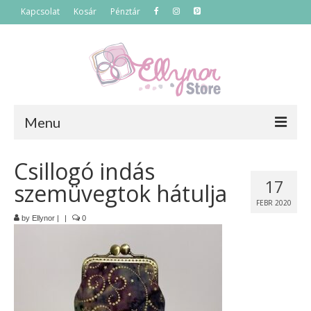
Kapcsolat
Kosár
Pénztár
Menu
Főoldal
Csillogó indás
17
szemüvegtok hátulja
Termékek
FEBR 2020
Szettek
by
Ellynor
|
|
0
Akciós termékek
Táskák
Neszeszerek