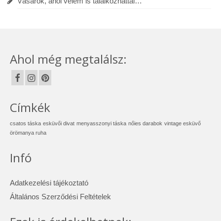
Vásárok, ahol velem is találkozhattál…
Ahol még megtalálsz:
Címkék
csatos táska
esküvői divat
menyasszonyi táska
nőies darabok
vintage esküvő
örömanya ruha
Infó
Adatkezelési tájékoztató
Általános Szerződési Feltételek