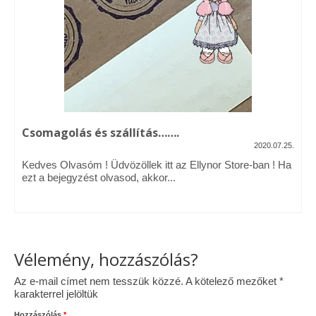
Vásárok, ahol velem is találkozhattál…
Alapanyagok, kellékek
A termékek tisztítása
Ellynor története
Csomagolás és szállítás…….
Adatkezelési tájékoztató
2020.07.25.
Kedves Olvasóm ! Üdvözöllek itt az Ellynor Store-ban ! Ha
Általános Szerződési Feltételek
ezt a bejegyzést olvasod, akkor...
Blog
Vélemény, hozzászólás?
Az e-mail címet nem tesszük közzé.
A kötelező mezőket
*
karakterrel jelöltük
Hozzászólás
*