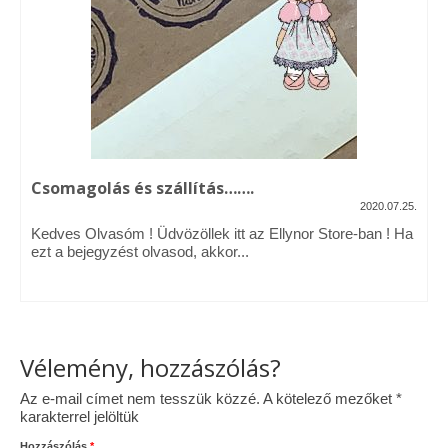
Vásárok, ahol velem is találkozhattál…
Alapanyagok, kellékek
A termékek tisztítása
Ellynor története
Csomagolás és szállítás…….
Adatkezelési tájékoztató
2020.07.25.
Kedves Olvasóm ! Üdvözöllek itt az Ellynor Store-ban ! Ha
Általános Szerződési Feltételek
ezt a bejegyzést olvasod, akkor...
Blog
Vélemény, hozzászólás?
Az e-mail címet nem tesszük közzé.
A kötelező mezőket
*
karakterrel jelöltük
Hozzászólás
*