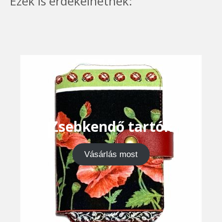
Ezek is érdekelhetnek:
Zsebkendő tartók
Vásárlás most