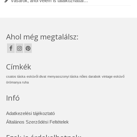
Vásárok, ahol velem is találkozhattál…
Ahol még megtalálsz:
Címkék
csatos táska
esküvői divat
menyasszonyi táska
nőies darabok
vintage esküvő
örömanya ruha
Infó
Adatkezelési tájékoztató
Általános Szerződési Feltételek