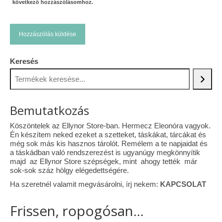
következő hozzászólásomhoz.
Keresés
Bemutatkozás
Köszöntelek az Ellynor Store-ban. Hermecz Eleonóra vagyok.
Én készítem neked ezeket a szetteket, táskákat, tárcákat és
még sok más kis hasznos tárolót. Remélem a te napjaidat és
a táskádban való rendszerezést is ugyanúgy megkönnyítik
majd az Ellynor Store szépségek, mint ahogy tették már
sok-sok száz hölgy elégedettségére.
Ha szeretnél valamit megvásárolni, írj nekem:
KAPCSOLAT
Frissen, ropogósan...