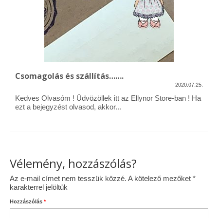
Vásárok, ahol velem is találkozhattál…
Alapanyagok, kellékek
A termékek tisztítása
Csomagolás és szállítás…….
Ellynor története
2020.07.25.
Adatkezelési tájékoztató
Kedves Olvasóm ! Üdvözöllek itt az Ellynor Store-ban ! Ha
ezt a bejegyzést olvasod, akkor...
Általános Szerződési Feltételek
Blog
Vélemény, hozzászólás?
Az e-mail címet nem tesszük közzé.
A kötelező mezőket
*
karakterrel jelöltük
Hozzászólás
*