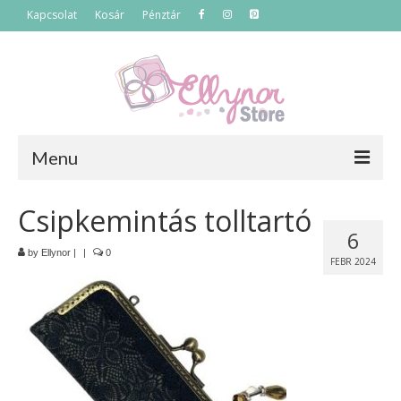
Kapcsolat
Kosár
Pénztár
Menu
Főoldal
Csipkemintás tolltartó
6
Termékek
by
Ellynor
|
|
0
FEBR 2024
Szettek
Akciós termékek
Táskák
Neszeszerek