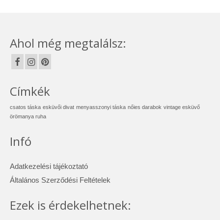
Ahol még megtalálsz:
Címkék
csatos táska
esküvői divat
menyasszonyi táska
nőies darabok
vintage esküvő
örömanya ruha
Infó
Adatkezelési tájékoztató
Általános Szerződési Feltételek
Ezek is érdekelhetnek: