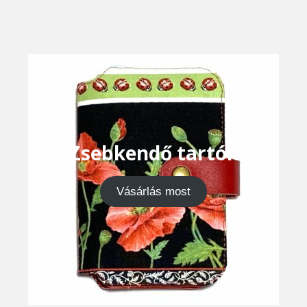
Zsebkendő tartók
Vásárlás most