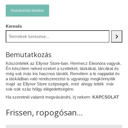
Keresés
Bemutatkozás
Köszöntelek az Ellynor Store-ban. Hermecz Eleonóra vagyok.
Én készítem neked ezeket a szetteket, táskákat, tárcákat és
még sok más kis hasznos tárolót. Remélem a te napjaidat és
a táskádban való rendszerezést is ugyanúgy megkönnyítik
majd az Ellynor Store szépségek, mint ahogy tették már
sok-sok száz hölgy elégedettségére.
Ha szeretnél valamit megvásárolni, írj nekem:
KAPCSOLAT
Frissen, ropogósan...