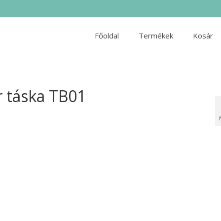
Főoldal
Termékek
Kosár
r táska TB01