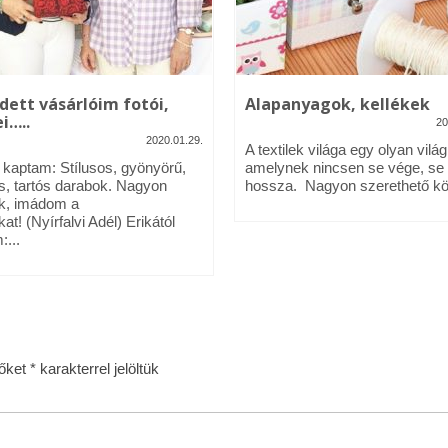
dett vásárlóim fotói,
Alapanyagok, kellékek
i…..
20
2020.01.29.
A textilek világa egy olyan világ
l kaptam: Stílusos, gyönyörű,
amelynek nincsen se vége, se
s, tartós darabok. Nagyon
hossza. Nagyon szerethető köz
k, imádom a
kat! (Nyírfalvi Adél) Erikától
:...
zőket
*
karakterrel jelöltük