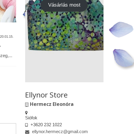
Vásárlás most
A termékek tisztítása
Vásárok,
találkoz
20.01.15.
2020.01.13.
,
Alapanyagok: Tilda pamutvászon,
designer pamutvászon, lenvászon,
Kedves le
eg,...
textilbőr, csipkék … Minden textil,
engedélyem
kivéve a textilbőrt, beavatás...
kiskereske
felületeke
elkészített.
Ellynor Store
Hermecz Eleonóra
Siófok
+3620 232 1022
ellynor.hermecz@gmail.com