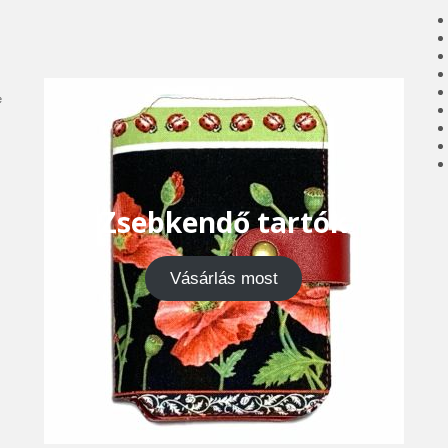
e
Zsebkendő tartók
Vásárlás most