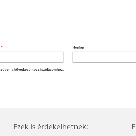
m
*
Honlap
szőben a következő hozzászólásomhoz.
Ezek is érdekelhetnek:
E