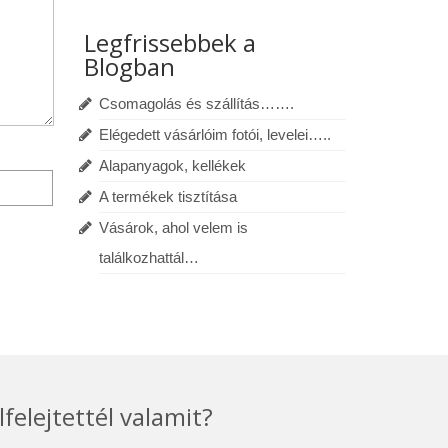
Legfrissebbek a
Blogban
Csomagolás és szállítás…….
Elégedett vásárlóim fotói, levelei…..
Alapanyagok, kellékek
A termékek tisztítása
Vásárok, ahol velem is
találkozhattál…
lfelejtettél valamit?