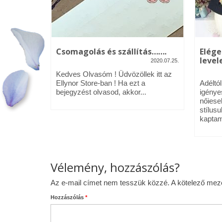
kék – Üdv
Csomagolás és szállítás…….
Elége
levele
2020.07.25.
2020.01.09.
Kedves Olvasóm ! Üdvözöllek itt az
néztél,
Ellynor Store-ban ! Ha ezt a
Adéltó
om.
bejegyzést olvasod, akkor...
igénye
 az Ellynor
nőiese
stílusu
kaptam
Vélemény, hozzászólás?
Az e-mail címet nem tesszük közzé.
A kötelező me
Hozzászólás
*