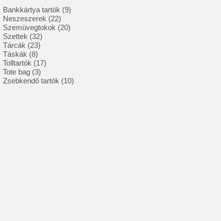
9
Bankkártya tartók
9
22
termék
Neszeszerek
22
termék
20
Szemüvegtokok
20
32
termék
Szettek
32
23
termék
Tárcák
23
8
termék
Táskák
8
termék
17
Tolltartók
17
3
termék
Tote bag
3
termék
10
Zsebkendő tartók
10
termék