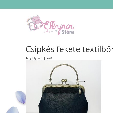
Csipkés fekete textilbő
by
Ellynor
|
|
0