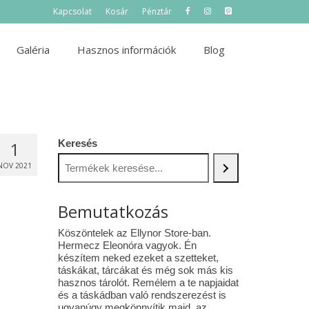
Kapcsolat
Kosár
Pénztár
Galéria
Hasznos információk
Blog
Keresés
1
NOV 2021
Bemutatkozás
Köszöntelek az Ellynor Store-ban.
Hermecz Eleonóra vagyok. Én
készítem neked ezeket a szetteket,
táskákat, tárcákat és még sok más kis
hasznos tárolót. Remélem a te napjaidat
és a táskádban való rendszerezést is
ugyanúgy megkönnyítik majd az