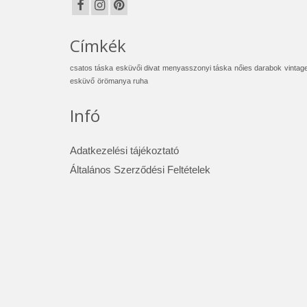
Címkék
csatos táska
esküvői divat
menyasszonyi táska
nőies darabok
vintag
esküvő
örömanya ruha
Infó
Adatkezelési tájékoztató
Általános Szerződési Feltételek