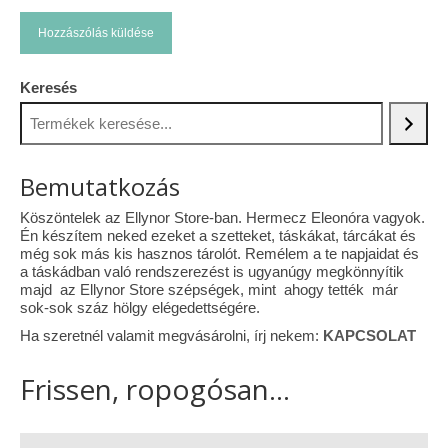
Keresés
Bemutatkozás
Köszöntelek az Ellynor Store-ban. Hermecz Eleonóra vagyok.
Én készítem neked ezeket a szetteket, táskákat, tárcákat és
még sok más kis hasznos tárolót. Remélem a te napjaidat és
a táskádban való rendszerezést is ugyanúgy megkönnyítik
majd az Ellynor Store szépségek, mint ahogy tették már
sok-sok száz hölgy elégedettségére.
Ha szeretnél valamit megvásárolni, írj nekem:
KAPCSOLAT
Frissen, ropogósan...