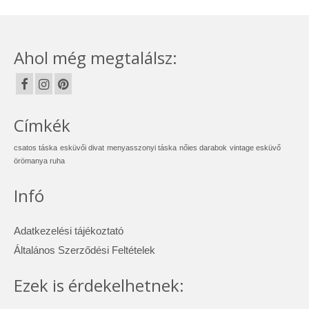
Ahol még megtalálsz:
Címkék
csatos táska
esküvői divat
menyasszonyi táska
nőies darabok
vintage esküvő
örömanya ruha
Infó
Adatkezelési tájékoztató
Általános Szerződési Feltételek
Ezek is érdekelhetnek: