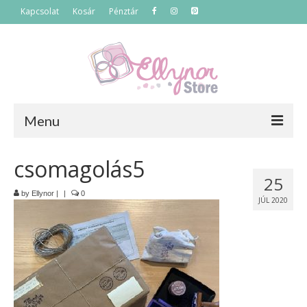
Kapcsolat
Kosár
Pénztár
Menu
Főoldal
csomagolás5
25
Termékek
by
Ellynor
|
|
0
JÚL 2020
Szettek
Akciós termékek
Táskák
Neszeszerek