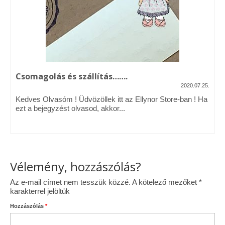
Vásárok, ahol velem is találkozhattál…
Alapanyagok, kellékek
A termékek tisztítása
Csomagolás és szállítás…….
Ellynor története
2020.07.25.
Adatkezelési tájékoztató
Kedves Olvasóm ! Üdvözöllek itt az Ellynor Store-ban ! Ha
ezt a bejegyzést olvasod, akkor...
Általános Szerződési Feltételek
Blog
Vélemény, hozzászólás?
Az e-mail címet nem tesszük közzé.
A kötelező mezőket
*
karakterrel jelöltük
Hozzászólás
*