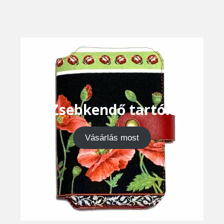
Zsebkendő tartók
Vásárlás most