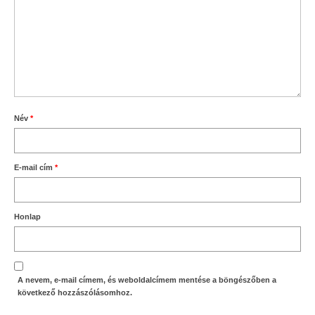
Név
*
E-mail cím
*
Honlap
A nevem, e-mail címem, és weboldalcímem mentése a böngészőben a
következő hozzászólásomhoz.