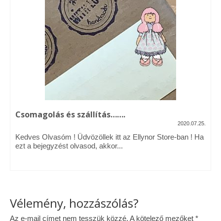
Vásárok, ahol velem is találkozhattál…
Alapanyagok, kellékek
A termékek tisztítása
Ellynor története
Adatkezelési tájékoztató
Csomagolás és szállítás…….
Általános Szerződési Feltételek
2020.07.25.
Blog
Kedves Olvasóm ! Üdvözöllek itt az Ellynor Store-ban ! Ha
ezt a bejegyzést olvasod, akkor...
Vélemény, hozzászólás?
Az e-mail címet nem tesszük közzé.
A kötelező mezőket
*