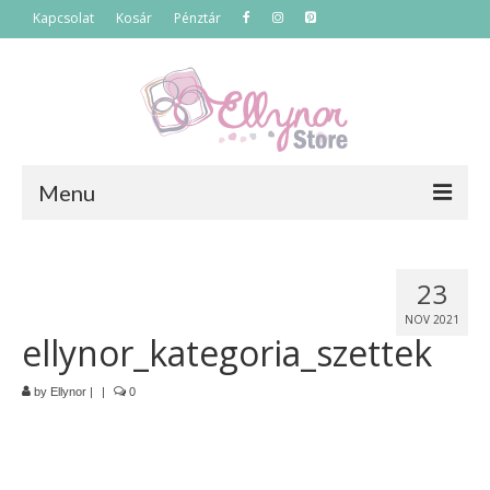
Kapcsolat
Kosár
Pénztár
Menu
Főoldal
23
Termékek
NOV 2021
ellynor_kategoria_szettek
Szettek
Akciós termékek
by
Ellynor
|
|
0
Táskák
Neszeszerek