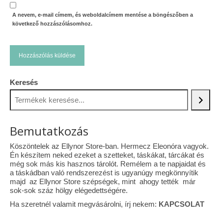
A nevem, e-mail címem, és weboldalcímem mentése a böngészőben a
következő hozzászólásomhoz.
Keresés
Bemutatkozás
Köszöntelek az Ellynor Store-ban. Hermecz Eleonóra vagyok.
Én készítem neked ezeket a szetteket, táskákat, tárcákat és
még sok más kis hasznos tárolót. Remélem a te napjaidat és
a táskádban való rendszerezést is ugyanúgy megkönnyítik
majd az Ellynor Store szépségek, mint ahogy tették már
sok-sok száz hölgy elégedettségére.
Ha szeretnél valamit megvásárolni, írj nekem:
KAPCSOLAT