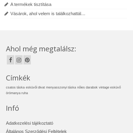
A termékek tisztítása
Vásárok, ahol velem is találkozhattál…
Ahol még megtalálsz:
Címkék
csatos táska
esküvői divat
menyasszonyi táska
nőies darabok
vintage esküvő
örömanya ruha
Infó
Adatkezelési tájékoztató
Általános Szerződési Feltételek