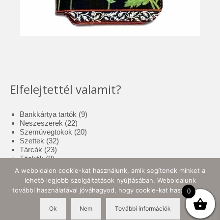
Elfelejtettél valamit?
9
Bankkártya tartók
9
22
termék
Neszeszerek
22
termék
20
Szemüvegtokok
20
32
termék
Szettek
32
23
termék
Tárcák
23
8
termék
Táskák
8
termék
17
Tolltartók
17
A weboldalon cookie-kat használunk, amik segítenek minket a
3
termék
Tote bag
3
lehető legjobb szolgáltatások nyújtásában. Weboldalunk
termék
10
Zsebkendő tartók
10
további használatával jóváhagyod, hogy cookie-kat használjunk.
0
termék
Ok
Nem
További információk
© 2026 Ellynor Store