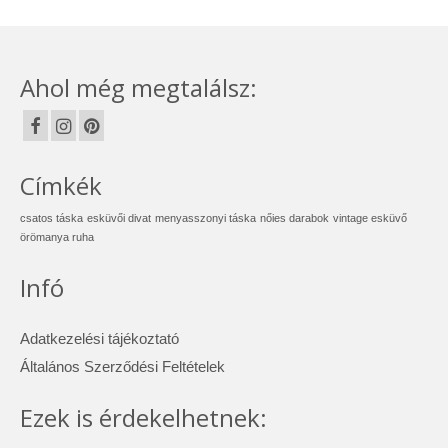
Ahol még megtalálsz:
Címkék
csatos táska
esküvői divat
menyasszonyi táska
nőies darabok
vintage esküvő
örömanya ruha
Infó
Adatkezelési tájékoztató
Általános Szerződési Feltételek
Ezek is érdekelhetnek: