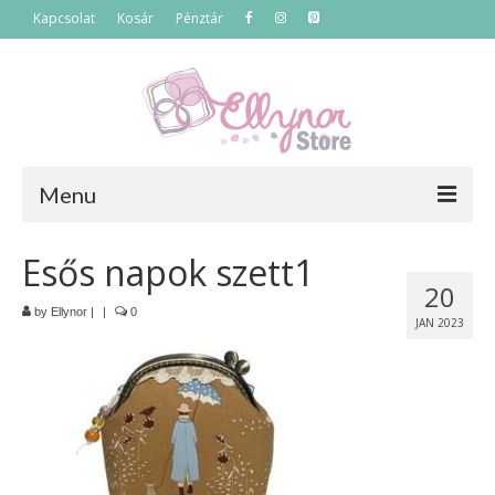
Kapcsolat
Kosár
Pénztár
Menu
Főoldal
Esős napok szett1
20
Termékek
by
Ellynor
|
|
0
JAN 2023
Szettek
Akciós termékek
Táskák
Neszeszerek