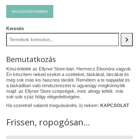
Keresés
Bemutatkozás
Köszöntelek az Ellynor Store-ban. Hermecz Eleonóra vagyok.
Én készítem neked ezeket a szetteket, táskákat, tárcákat és
még sok más kis hasznos tárolót. Remélem a te napjaidat és
a táskádban való rendszerezést is ugyanúgy megkönnyítik
majd az Ellynor Store szépségek, mint ahogy tették már
sok-sok száz hölgy elégedettségére.
Ha szeretnél valamit megvásárolni, írj nekem:
KAPCSOLAT
Frissen, ropogósan...