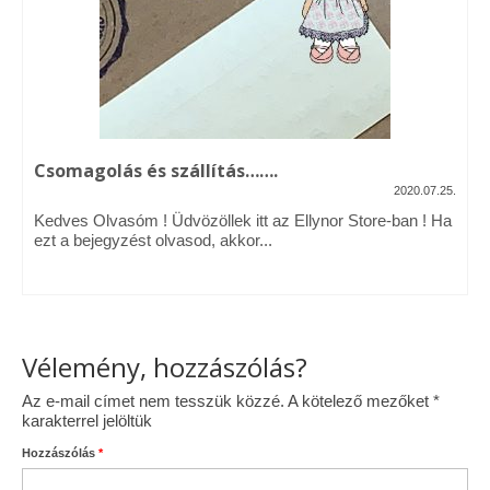
Vásárok, ahol velem is találkozhattál…
Alapanyagok, kellékek
A termékek tisztítása
Csomagolás és szállítás…….
Ellynor története
2020.07.25.
Adatkezelési tájékoztató
Kedves Olvasóm ! Üdvözöllek itt az Ellynor Store-ban ! Ha
ezt a bejegyzést olvasod, akkor...
Általános Szerződési Feltételek
Blog
Vélemény, hozzászólás?
Az e-mail címet nem tesszük közzé.
A kötelező mezőket
*
karakterrel jelöltük
Hozzászólás
*