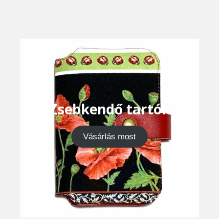
Zsebkendő tartók
Vásárlás most