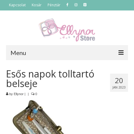
Kapcsolat
Kosár
Pénztár
Menu
Főoldal
Esős napok tolltartó
20
belseje
Termékek
JAN 2023
Szettek
by
Ellynor
|
|
0
Akciós termékek
Táskák
Neszeszerek