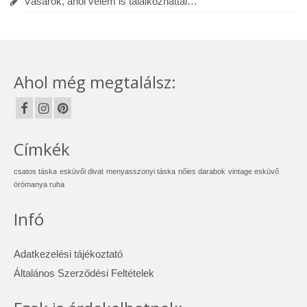
Vásárok, ahol velem is találkozhattál…
Ahol még megtalálsz:
Címkék
csatos táska
esküvői divat
menyasszonyi táska
nőies darabok
vintage esküvő
örömanya ruha
Infó
Adatkezelési tájékoztató
Általános Szerződési Feltételek