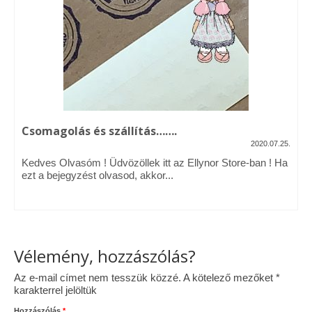
Vásárok, ahol velem is találkozhattál…
Alapanyagok, kellékek
A termékek tisztítása
Ellynor története
Csomagolás és szállítás…….
Adatkezelési tájékoztató
2020.07.25.
Kedves Olvasóm ! Üdvözöllek itt az Ellynor Store-ban ! Ha
Általános Szerződési Feltételek
ezt a bejegyzést olvasod, akkor...
Blog
Vélemény, hozzászólás?
Az e-mail címet nem tesszük közzé.
A kötelező mezőket
*
karakterrel jelöltük
Hozzászólás
*