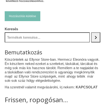
következő hozzászólásomhoz.
Keresés
Bemutatkozás
Köszöntelek az Ellynor Store-ban. Hermecz Eleonóra vagyok.
Én készítem neked ezeket a szetteket, táskákat, tárcákat és
még sok más kis hasznos tárolót. Remélem a te napjaidat és
a táskádban való rendszerezést is ugyanúgy megkönnyítik
majd az Ellynor Store szépségek, mint ahogy tették már
sok-sok száz hölgy elégedettségére.
Ha szeretnél valamit megvásárolni, írj nekem:
KAPCSOLAT
Frissen, ropogósan...