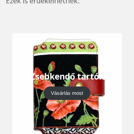
Ezek is érdekelhetnek:
Zsebkendő tartók
Vásárlás most