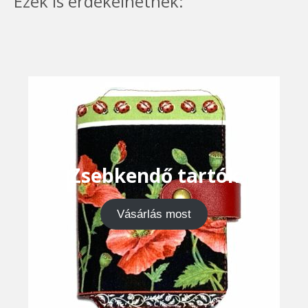
Ezek is érdekelhetnek:
Zsebkendő tartók
Vásárlás most