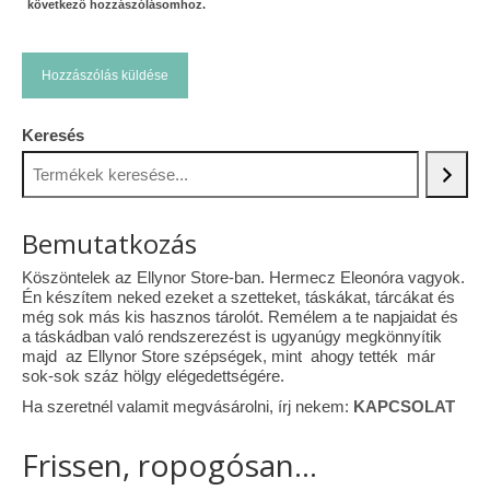
következő hozzászólásomhoz.
Keresés
Bemutatkozás
Köszöntelek az Ellynor Store-ban. Hermecz Eleonóra vagyok.
Én készítem neked ezeket a szetteket, táskákat, tárcákat és
még sok más kis hasznos tárolót. Remélem a te napjaidat és
a táskádban való rendszerezést is ugyanúgy megkönnyítik
majd az Ellynor Store szépségek, mint ahogy tették már
sok-sok száz hölgy elégedettségére.
Ha szeretnél valamit megvásárolni, írj nekem:
KAPCSOLAT
Frissen, ropogósan...