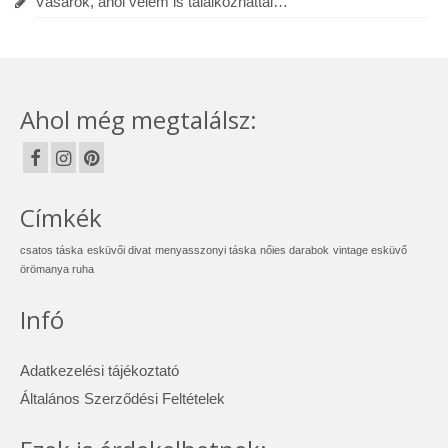
Vásárok, ahol velem is találkozhattál…
Ahol még megtalálsz:
Címkék
csatos táska
esküvői divat
menyasszonyi táska
nőies darabok
vintage esküvő
örömanya ruha
Infó
Adatkezelési tájékoztató
Általános Szerződési Feltételek