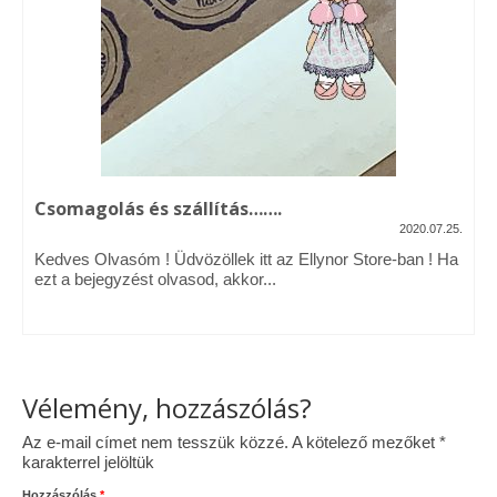
Vásárok, ahol velem is találkozhattál…
Alapanyagok, kellékek
A termékek tisztítása
Ellynor története
Csomagolás és szállítás…….
Adatkezelési tájékoztató
2020.07.25.
Kedves Olvasóm ! Üdvözöllek itt az Ellynor Store-ban ! Ha
Általános Szerződési Feltételek
ezt a bejegyzést olvasod, akkor...
Blog
Vélemény, hozzászólás?
Az e-mail címet nem tesszük közzé.
A kötelező mezőket
*
karakterrel jelöltük
Hozzászólás
*