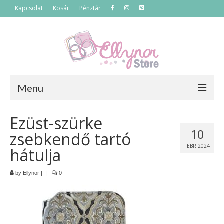
Kapcsolat
Kosár
Pénztár
Menu
Főoldal
Ezüst-szürke
10
zsebkendő tartó
Termékek
FEBR 2024
hátulja
Szettek
by
Ellynor
|
|
0
Akciós termékek
Táskák
Neszeszerek