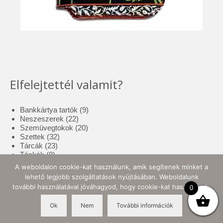
Elfelejtettél valamit?
9
Bankkártya tartók
9
22
termék
Neszeszerek
22
termék
20
Szemüvegtokok
20
32
termék
Szettek
32
23
termék
Tárcák
23
8
termék
Táskák
8
termék
17
Tolltartók
17
A weboldalon cookie-kat használunk, amik segítenek minket a
3
termék
Tote bag
3
lehető legjobb szolgáltatások nyújtásában. Weboldalunk
termék
10
Zsebkendő tartók
10
további használatával jóváhagyod, hogy cookie-kat használjunk.
0
termék
Ok
Nem
További információk
© 2026 Ellynor Store