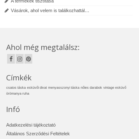
A termékek tisztítása
Vásárok, ahol velem is találkozhattál…
Ahol még megtalálsz:
Címkék
csatos táska
esküvői divat
menyasszonyi táska
nőies darabok
vintage esküvő
örömanya ruha
Infó
Adatkezelési tájékoztató
Általános Szerződési Feltételek