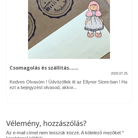
Vásárok, ahol velem is találkozhattál…
Alapanyagok, kellékek
A termékek tisztítása
Ellynor története
Adatkezelési tájékoztató
Csomagolás és szállítás…….
Általános Szerződési Feltételek
2020.07.25.
Kedves Olvasóm ! Üdvözöllek itt az Ellynor Store-ban ! Ha
Blog
ezt a bejegyzést olvasod, akkor...
Vélemény, hozzászólás?
Az e-mail címet nem tesszük közzé.
A kötelező mezőket
*