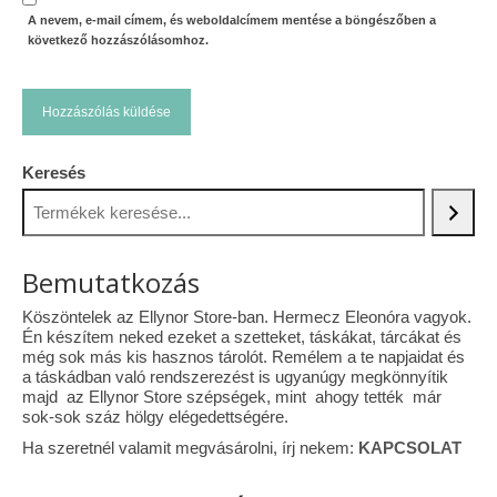
A nevem, e-mail címem, és weboldalcímem mentése a böngészőben a
következő hozzászólásomhoz.
Keresés
Bemutatkozás
Köszöntelek az Ellynor Store-ban. Hermecz Eleonóra vagyok.
Én készítem neked ezeket a szetteket, táskákat, tárcákat és
még sok más kis hasznos tárolót. Remélem a te napjaidat és
a táskádban való rendszerezést is ugyanúgy megkönnyítik
majd az Ellynor Store szépségek, mint ahogy tették már
sok-sok száz hölgy elégedettségére.
Ha szeretnél valamit megvásárolni, írj nekem:
KAPCSOLAT