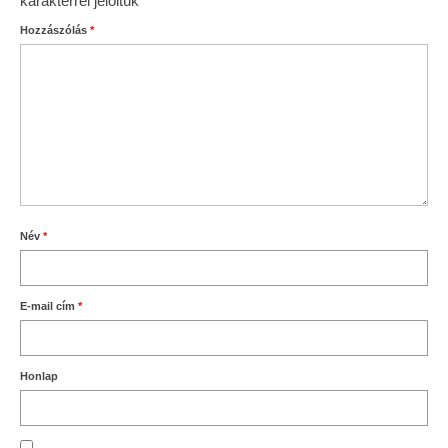
karakterrel jelöltük
Hozzászólás
*
Név
*
E-mail cím
*
Honlap