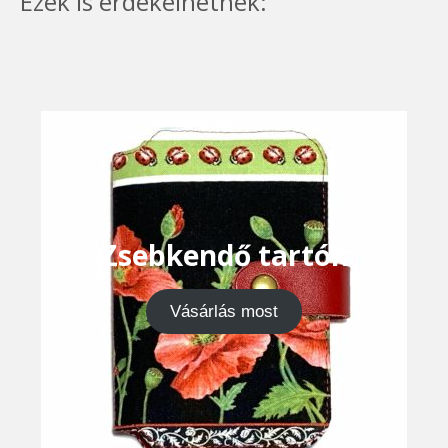
Ezek is érdekelhetnek:
Zsebkendő tartók
Vásárlás most