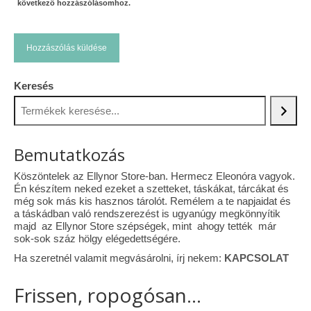
következő hozzászólásomhoz.
Keresés
Bemutatkozás
Köszöntelek az Ellynor Store-ban. Hermecz Eleonóra vagyok.
Én készítem neked ezeket a szetteket, táskákat, tárcákat és
még sok más kis hasznos tárolót. Remélem a te napjaidat és
a táskádban való rendszerezést is ugyanúgy megkönnyítik
majd az Ellynor Store szépségek, mint ahogy tették már
sok-sok száz hölgy elégedettségére.
Ha szeretnél valamit megvásárolni, írj nekem:
KAPCSOLAT
Frissen, ropogósan...