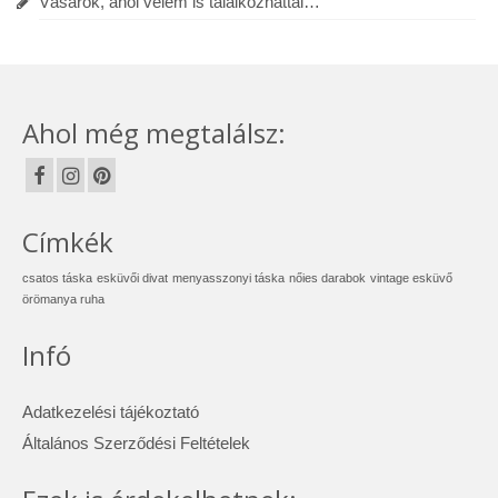
Vásárok, ahol velem is találkozhattál…
Ahol még megtalálsz:
Címkék
csatos táska
esküvői divat
menyasszonyi táska
nőies darabok
vintage esküvő
örömanya ruha
Infó
Adatkezelési tájékoztató
Általános Szerződési Feltételek