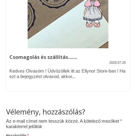
Vásárok, ahol velem is találkozhattál…
Alapanyagok, kellékek
A termékek tisztítása
Ellynor története
Csomagolás és szállítás…….
Adatkezelési tájékoztató
2020.07.25.
Kedves Olvasóm ! Üdvözöllek itt az Ellynor Store-ban ! Ha
Általános Szerződési Feltételek
ezt a bejegyzést olvasod, akkor...
Blog
Vélemény, hozzászólás?
Az e-mail címet nem tesszük közzé.
A kötelező mezőket
*
karakterrel jelöltük
Hozzászólás
*