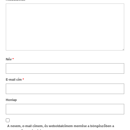
Név
*
E-mail cím
*
Honlap
A nevem, e-mail címem, és weboldalcímem mentése a böngészőben a