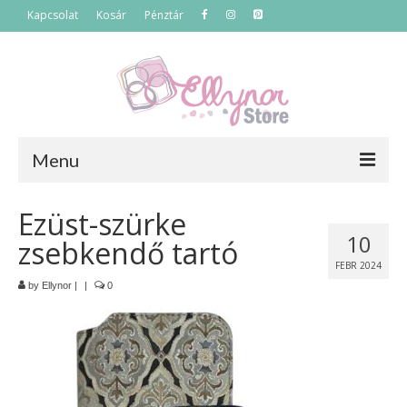
Kapcsolat
Kosár
Pénztár
Menu
Főoldal
Ezüst-szürke
10
zsebkendő tartó
Termékek
FEBR 2024
Szettek
by
Ellynor
|
|
0
Akciós termékek
Táskák
Neszeszerek