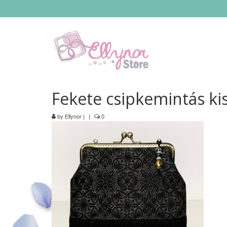
Fekete csipkemintás kis
by
Ellynor
|
|
0