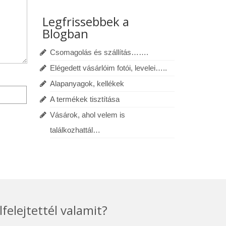
Legfrissebbek a
Blogban
Csomagolás és szállítás…….
Elégedett vásárlóim fotói, levelei…..
Alapanyagok, kellékek
A termékek tisztítása
Vásárok, ahol velem is
találkozhattál…
lfelejtettél valamit?