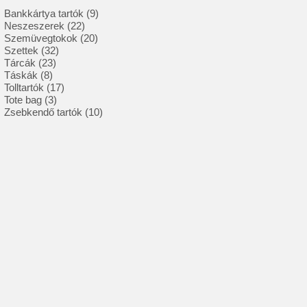
9
Bankkártya tartók
9
22
termék
Neszeszerek
22
termék
20
Szemüvegtokok
20
32
termék
Szettek
32
23
termék
Tárcák
23
8
termék
Táskák
8
termék
17
Tolltartók
17
3
termék
Tote bag
3
termék
10
Zsebkendő tartók
10
termék