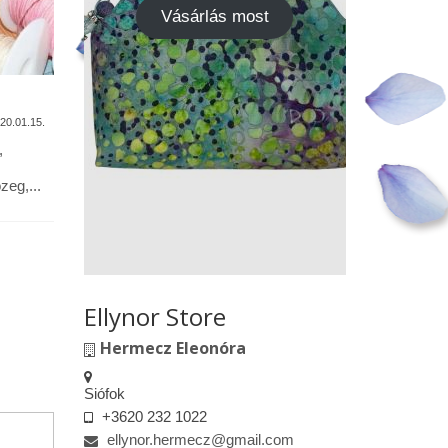
Vásárlás most
A termékek tisztítása
Vásárok,
találkoz
20.01.15.
2020.01.13.
,
Alapanyagok: Tilda pamutvászon,
designer pamutvászon, lenvászon,
Kedves le
eg,...
textilbőr, csipkék … Minden textil,
engedélyem
kivéve a textilbőrt, beavatás...
kiskereske
felületeke
elkészített.
Ellynor Store
Hermecz Eleonóra
Siófok
+3620 232 1022
ellynor.hermecz@gmail.com