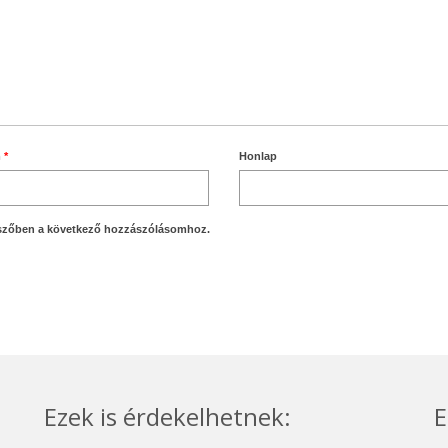
m
*
Honlap
szőben a következő hozzászólásomhoz.
Ezek is érdekelhetnek:
E