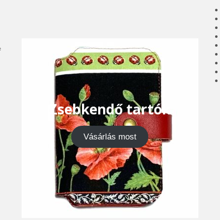
e
Zsebkendő tartók
Vásárlás most