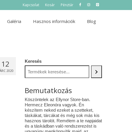
Kapcsolat
Kosár
Pénztár
Galéria
Hasznos információk
Blog
Keresés
12
ÁRC 2020
Bemutatkozás
Köszöntelek az Ellynor Store-ban.
Hermecz Eleonóra vagyok. Én
készítem neked ezeket a szetteket,
táskákat, tárcákat és még sok más kis
hasznos tárolót. Remélem a te napjaidat
és a táskádban való rendszerezést is
ugyanúgy megkönnyítik majd az