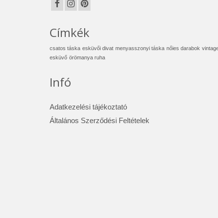
Címkék
csatos táska
esküvői divat
menyasszonyi táska
nőies darabok
vintag
esküvő
örömanya ruha
Infó
Adatkezelési tájékoztató
Általános Szerződési Feltételek