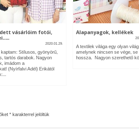
dett vásárlóim fotói,
Alapanyagok, kellékek
i…..
20
2020.01.29.
A textilek világa egy olyan világ
l kaptam: Stílusos, gyönyörű,
amelynek nincsen se vége, se
s, tartós darabok. Nagyon
hossza. Nagyon szerethető köz
k, imádom a
kat! (Nyírfalvi Adél) Erikától
:...
zőket
*
karakterrel jelöltük