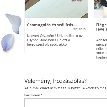
kék – Üdv
Csomagolás és szállítás…….
Elége
levele
2020.07.25.
2020.01.09.
Kedves Olvasóm ! Üdvözöllek itt az
néztél,
Ellynor Store-ban ! Ha ezt a
Adéltó
om.
bejegyzést olvasod, akkor...
igénye
 az Ellynor
nőiese
stílusu
kaptam
Vélemény, hozzászólás?
Az e-mail címet nem tesszük közzé.
A kötelező me
Hozzászólás
*