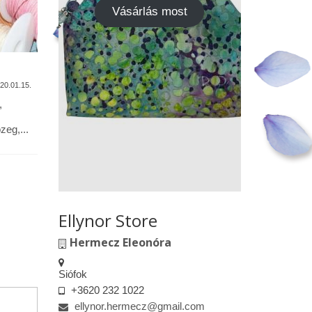
Vásárlás most
A termékek tisztítása
Vásárok,
találkoz
20.01.15.
2020.01.13.
,
Alapanyagok: Tilda pamutvászon,
designer pamutvászon, lenvászon,
Kedves le
eg,...
textilbőr, csipkék … Minden textil,
engedélyem
kivéve a textilbőrt, beavatás...
kiskereske
felületeke
elkészített.
Ellynor Store
Hermecz Eleonóra
Siófok
+3620 232 1022
ellynor.hermecz@gmail.com