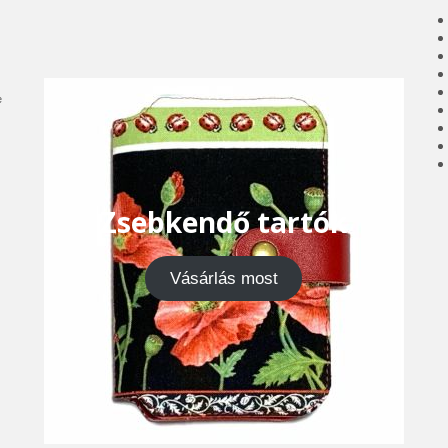
e
Zsebkendő tartók
Vásárlás most