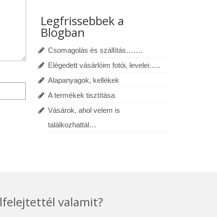
Legfrissebbek a
Blogban
Csomagolás és szállítás…….
Elégedett vásárlóim fotói, levelei…..
Alapanyagok, kellékek
A termékek tisztítása
Vásárok, ahol velem is
találkozhattál…
lfelejtettél valamit?