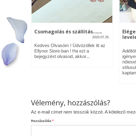
kék – Üdv
Csomagolás és szállítás…….
Elége
levele
2020.07.25.
2020.01.09.
Kedves Olvasóm ! Üdvözöllek itt az
néztél,
Ellynor Store-ban ! Ha ezt a
Adéltó
om.
bejegyzést olvasod, akkor...
igénye
 az Ellynor
nőiese
stílusu
kaptam
Vélemény, hozzászólás?
Az e-mail címet nem tesszük közzé.
A kötelező me
Hozzászólás
*