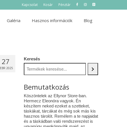
Kapcsolat
Kosár
Pénztár
Galéria
Hasznos információk
Blog
Keresés
27
FEBR 2025
Bemutatkozás
Köszöntelek az Ellynor Store-ban.
Hermecz Eleonóra vagyok. Én
készítem neked ezeket a szetteket,
táskákat, tárcákat és még sok más kis
hasznos tárolót. Remélem a te napjaidat
és a táskádban való rendszerezést is
ugyanúgy megkönnyítik majd az