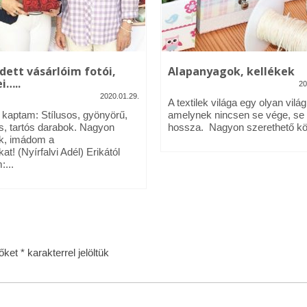
dett vásárlóim fotói,
Alapanyagok, kellékek
i…..
20
2020.01.29.
A textilek világa egy olyan világ
l kaptam: Stílusos, gyönyörű,
amelynek nincsen se vége, se
s, tartós darabok. Nagyon
hossza. Nagyon szerethető köz
k, imádom a
kat! (Nyírfalvi Adél) Erikától
:...
zőket
*
karakterrel jelöltük