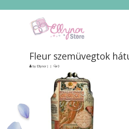
Fleur szemüvegtok hátu
by
Ellynor
|
|
0