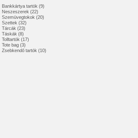
9
Bankkártya tartók
9
22
termék
Neszeszerek
22
termék
20
Szemüvegtokok
20
32
termék
Szettek
32
23
termék
Tárcák
23
8
termék
Táskák
8
termék
17
Tolltartók
17
3
termék
Tote bag
3
termék
10
Zsebkendő tartók
10
termék