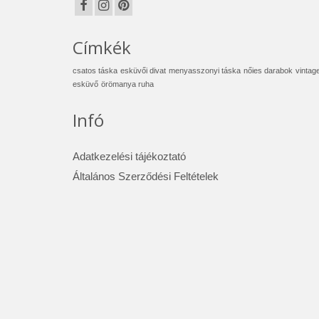
Címkék
csatos táska
esküvői divat
menyasszonyi táska
nőies darabok
vintag
esküvő
örömanya ruha
Infó
Adatkezelési tájékoztató
Általános Szerződési Feltételek