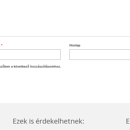
m
*
Honlap
szőben a következő hozzászólásomhoz.
Ezek is érdekelhetnek:
E