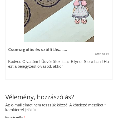
Vásárok, ahol velem is találkozhattál…
Alapanyagok, kellékek
A termékek tisztítása
Ellynor története
Csomagolás és szállítás…….
Adatkezelési tájékoztató
2020.07.25.
Kedves Olvasóm ! Üdvözöllek itt az Ellynor Store-ban ! Ha
Általános Szerződési Feltételek
ezt a bejegyzést olvasod, akkor...
Blog
Vélemény, hozzászólás?
Az e-mail címet nem tesszük közzé.
A kötelező mezőket
*
karakterrel jelöltük
Hozzászólás
*