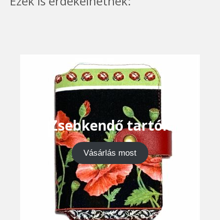
Ezek is érdekelhetnek:
Zsebkendő tartók
Vásárlás most