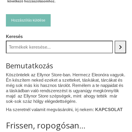
következő hozzászólásomhoz.
Keresés
Bemutatkozás
Köszöntelek az Ellynor Store-ban. Hermecz Eleonóra vagyok.
Én készítem neked ezeket a szetteket, táskákat, tárcákat és
még sok más kis hasznos tárolót. Remélem a te napjaidat és
a táskádban való rendszerezést is ugyanúgy megkönnyítik
majd az Ellynor Store szépségek, mint ahogy tették már
sok-sok száz hölgy elégedettségére.
Ha szeretnél valamit megvásárolni, írj nekem:
KAPCSOLAT
Frissen, ropogósan...