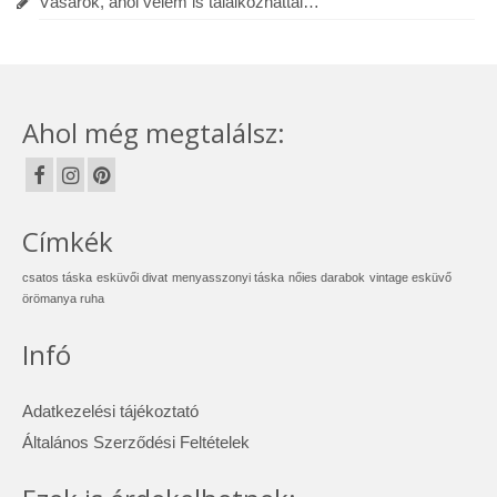
Vásárok, ahol velem is találkozhattál…
Ahol még megtalálsz:
Címkék
csatos táska
esküvői divat
menyasszonyi táska
nőies darabok
vintage esküvő
örömanya ruha
Infó
Adatkezelési tájékoztató
Általános Szerződési Feltételek