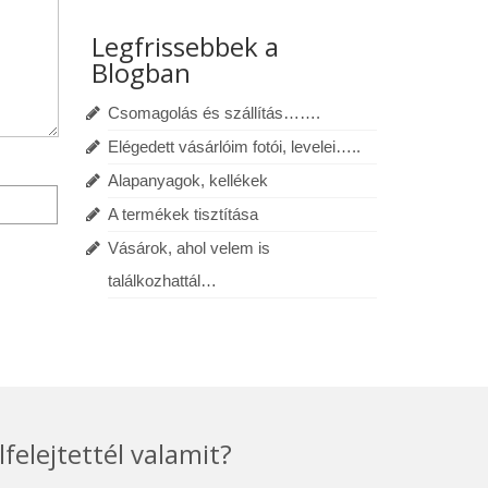
Legfrissebbek a
Blogban
Csomagolás és szállítás…….
Elégedett vásárlóim fotói, levelei…..
Alapanyagok, kellékek
A termékek tisztítása
Vásárok, ahol velem is
találkozhattál…
lfelejtettél valamit?