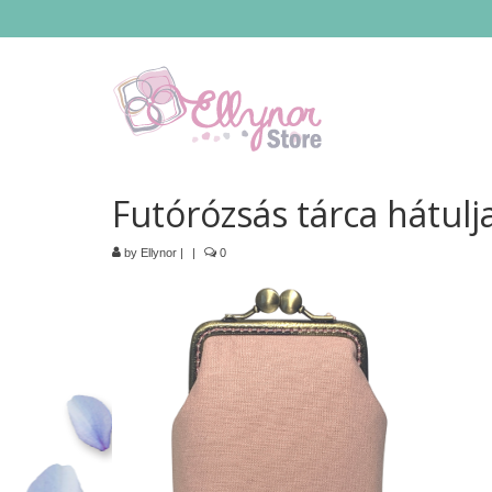
Futórózsás tárca hátulj
by
Ellynor
|
|
0