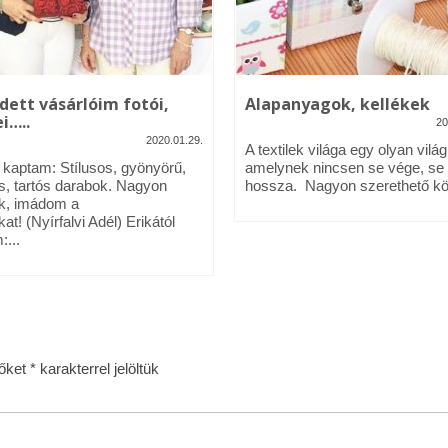
dett vásárlóim fotói,
Alapanyagok, kellékek
i…..
20
2020.01.29.
A textilek világa egy olyan világ
l kaptam: Stílusos, gyönyörű,
amelynek nincsen se vége, se
s, tartós darabok. Nagyon
hossza. Nagyon szerethető köz
k, imádom a
kat! (Nyírfalvi Adél) Erikától
:...
zőket
*
karakterrel jelöltük