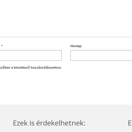
m
*
Honlap
szőben a következő hozzászólásomhoz.
Ezek is érdekelhetnek:
E