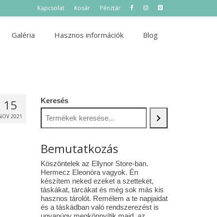
Kapcsolat
Kosár
Pénztár
Galéria
Hasznos információk
Blog
Keresés
15
NOV 2021
Bemutatkozás
Köszöntelek az Ellynor Store-ban.
Hermecz Eleonóra vagyok. Én
készítem neked ezeket a szetteket,
táskákat, tárcákat és még sok más kis
hasznos tárolót. Remélem a te napjaidat
és a táskádban való rendszerezést is
ugyanúgy megkönnyítik majd az