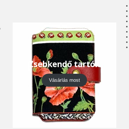
e
Zsebkendő tartók
Vásárlás most