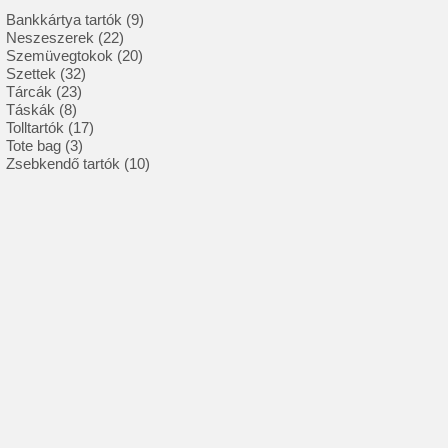
9
Bankkártya tartók
9
22
termék
Neszeszerek
22
termék
20
Szemüvegtokok
20
32
termék
Szettek
32
23
termék
Tárcák
23
8
termék
Táskák
8
termék
17
Tolltartók
17
3
termék
Tote bag
3
termék
10
Zsebkendő tartók
10
termék