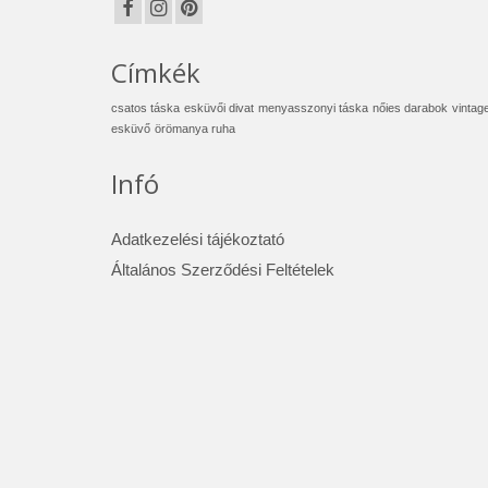
Címkék
csatos táska
esküvői divat
menyasszonyi táska
nőies darabok
vintag
esküvő
örömanya ruha
Infó
Adatkezelési tájékoztató
Általános Szerződési Feltételek