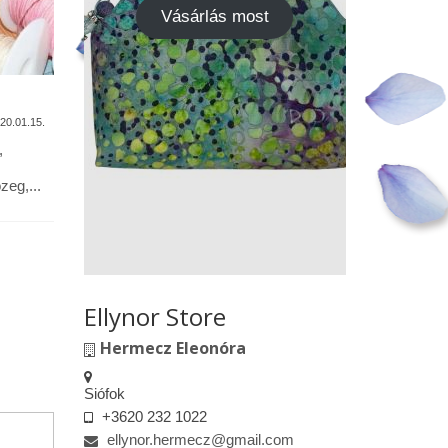
Vásárlás most
A termékek tisztítása
Vásárok,
találkoz
20.01.15.
2020.01.13.
,
Alapanyagok: Tilda pamutvászon,
designer pamutvászon, lenvászon,
Kedves le
eg,...
textilbőr, csipkék … Minden textil,
engedélyem
kivéve a textilbőrt, beavatás...
kiskereske
felületeke
elkészített.
Ellynor Store
Hermecz Eleonóra
Siófok
+3620 232 1022
ellynor.hermecz@gmail.com