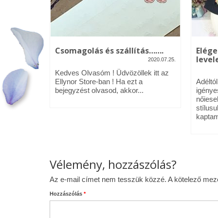
kék – Üdv
Csomagolás és szállítás…….
Elége
levele
2020.07.25.
2020.01.09.
Kedves Olvasóm ! Üdvözöllek itt az
néztél,
Ellynor Store-ban ! Ha ezt a
Adéltó
om.
bejegyzést olvasod, akkor...
igénye
 az Ellynor
nőiese
stílusu
kaptam
Vélemény, hozzászólás?
Az e-mail címet nem tesszük közzé.
A kötelező me
Hozzászólás
*