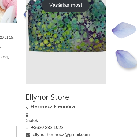
Vásárlás most
A termékek tisztítása
Vásárok,
találkoz
20.01.15.
2020.01.13.
,
Alapanyagok: Tilda pamutvászon,
designer pamutvászon, lenvászon,
Kedves le
eg,...
textilbőr, csipkék … Minden textil,
engedélyem
kivéve a textilbőrt, beavatás...
kiskereske
felületeke
elkészített.
Ellynor Store
Hermecz Eleonóra
Siófok
+3620 232 1022
ellynor.hermecz@gmail.com