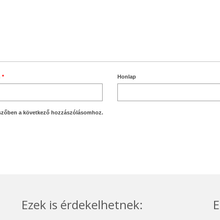
m
*
Honlap
szőben a következő hozzászólásomhoz.
Ezek is érdekelhetnek:
E