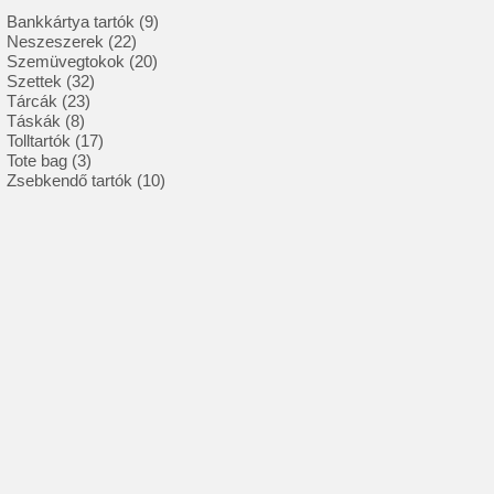
9
Bankkártya tartók
9
22
termék
Neszeszerek
22
termék
20
Szemüvegtokok
20
32
termék
Szettek
32
23
termék
Tárcák
23
8
termék
Táskák
8
termék
17
Tolltartók
17
3
termék
Tote bag
3
termék
10
Zsebkendő tartók
10
termék