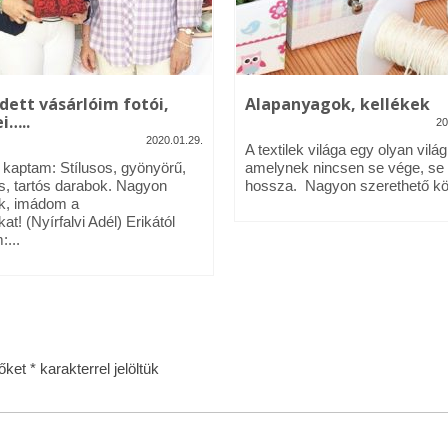
dett vásárlóim fotói,
Alapanyagok, kellékek
i…..
20
2020.01.29.
A textilek világa egy olyan világ
l kaptam: Stílusos, gyönyörű,
amelynek nincsen se vége, se
s, tartós darabok. Nagyon
hossza. Nagyon szerethető köz
k, imádom a
kat! (Nyírfalvi Adél) Erikától
:...
zőket
*
karakterrel jelöltük