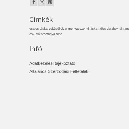
Címkék
csatos táska
esküvői divat
menyasszonyi táska
nőies darabok
vintag
esküvő
örömanya ruha
Infó
Adatkezelési tájékoztató
Általános Szerződési Feltételek