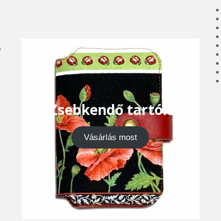
e
Zsebkendő tartók
Vásárlás most