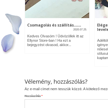
kék – Üdv
Csomagolás és szállítás…….
Elége
levele
2020.07.25.
2020.01.09.
Kedves Olvasóm ! Üdvözöllek itt az
néztél,
Ellynor Store-ban ! Ha ezt a
Adéltó
om.
bejegyzést olvasod, akkor...
igénye
 az Ellynor
nőiese
stílusu
kaptam
Vélemény, hozzászólás?
Az e-mail címet nem tesszük közzé.
A kötelező me
Hozzászólás
*