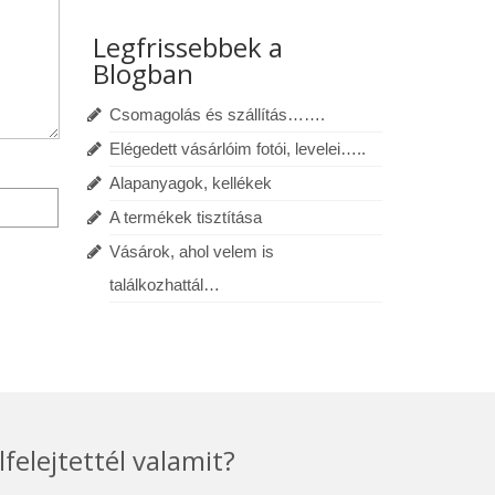
Legfrissebbek a
Blogban
Csomagolás és szállítás…….
Elégedett vásárlóim fotói, levelei…..
Alapanyagok, kellékek
A termékek tisztítása
Vásárok, ahol velem is
találkozhattál…
lfelejtettél valamit?