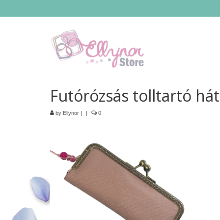
Futórózsás tolltartó hát
by
Ellynor
|
|
0