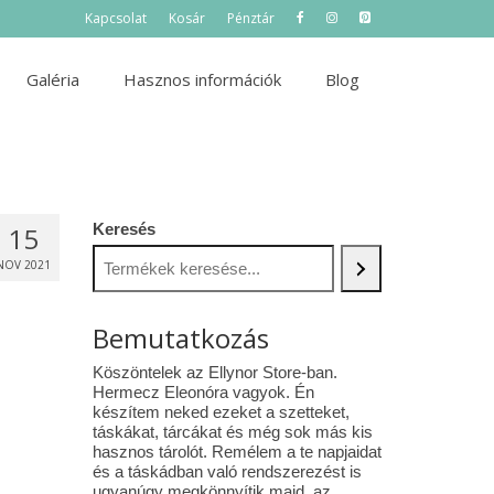
Kapcsolat
Kosár
Pénztár
Galéria
Hasznos információk
Blog
Keresés
15
NOV 2021
Bemutatkozás
Köszöntelek az Ellynor Store-ban.
Hermecz Eleonóra vagyok. Én
készítem neked ezeket a szetteket,
táskákat, tárcákat és még sok más kis
hasznos tárolót. Remélem a te napjaidat
és a táskádban való rendszerezést is
ugyanúgy megkönnyítik majd az