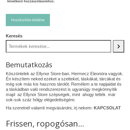
következő hozzászólásomhoz.
Keresés
Bemutatkozás
Köszöntelek az Ellynor Store-ban. Hermecz Eleonóra vagyok.
Én készítem neked ezeket a szetteket, táskákat, tárcákat és
még sok más kis hasznos tárolót. Remélem a te napjaidat és
a táskádban való rendszerezést is ugyanúgy megkönnyítik
majd az Ellynor Store szépségek, mint ahogy tették már
sok-sok száz hölgy elégedettségére.
Ha szeretnél valamit megvásárolni, írj nekem:
KAPCSOLAT
Frissen, ropogósan...