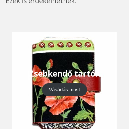
Ezek is érdekelhetnek:
Zsebkendő tartók
Vásárlás most