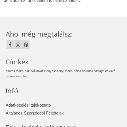
Vásárok, ahol velem is találkozhattál…
Ahol még megtalálsz:
Címkék
csatos táska
esküvői divat
menyasszonyi táska
nőies darabok
vintage esküvő
örömanya ruha
Infó
Adatkezelési tájékoztató
Általános Szerződési Feltételek