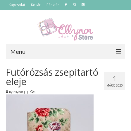
Kapcsolat
Kosár
Pénztár
Menu
Főoldal
Futórózsás zsepitartó
1
eleje
Termékek
MÁRC 2020
Szettek
by
Ellynor
|
|
0
Akciós termékek
Táskák
Neszeszerek