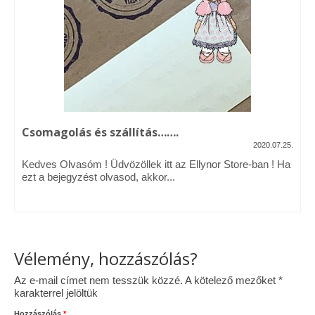
Vásárok, ahol velem is találkozhattál…
Alapanyagok, kellékek
A termékek tisztítása
Ellynor története
Csomagolás és szállítás…….
Adatkezelési tájékoztató
2020.07.25.
Kedves Olvasóm ! Üdvözöllek itt az Ellynor Store-ban ! Ha
Általános Szerződési Feltételek
ezt a bejegyzést olvasod, akkor...
Blog
Vélemény, hozzászólás?
Az e-mail címet nem tesszük közzé.
A kötelező mezőket
*
karakterrel jelöltük
Hozzászólás
*