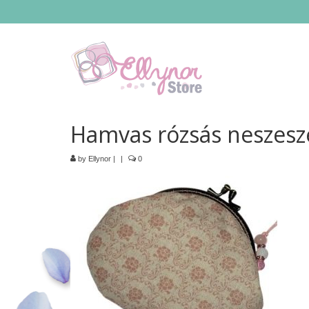
Hamvas rózsás neszesze
by
Ellynor
|
|
0