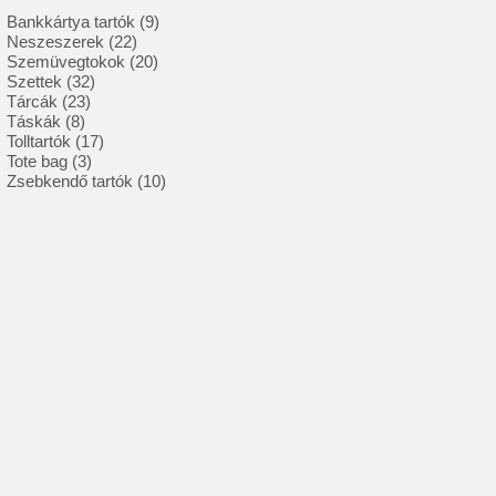
9
Bankkártya tartók
9
22
termék
Neszeszerek
22
termék
20
Szemüvegtokok
20
32
termék
Szettek
32
23
termék
Tárcák
23
8
termék
Táskák
8
termék
17
Tolltartók
17
3
termék
Tote bag
3
termék
10
Zsebkendő tartók
10
termék