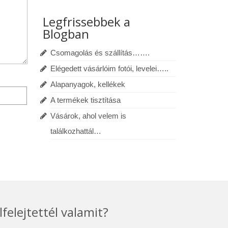
Legfrissebbek a
Blogban
Csomagolás és szállítás…….
Elégedett vásárlóim fotói, levelei…..
Alapanyagok, kellékek
A termékek tisztítása
Vásárok, ahol velem is
találkozhattál…
lfelejtettél valamit?