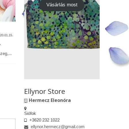
Vásárlás most
A termékek tisztítása
Vásárok,
találkoz
20.01.15.
2020.01.13.
,
Alapanyagok: Tilda pamutvászon,
designer pamutvászon, lenvászon,
Kedves le
eg,...
textilbőr, csipkék … Minden textil,
engedélyem
kivéve a textilbőrt, beavatás...
kiskereske
felületeke
elkészített.
Ellynor Store
Hermecz Eleonóra
Siófok
+3620 232 1022
ellynor.hermecz@gmail.com