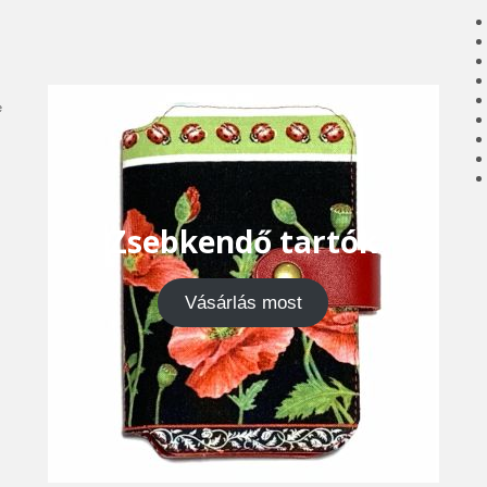
e
Zsebkendő tartók
Vásárlás most