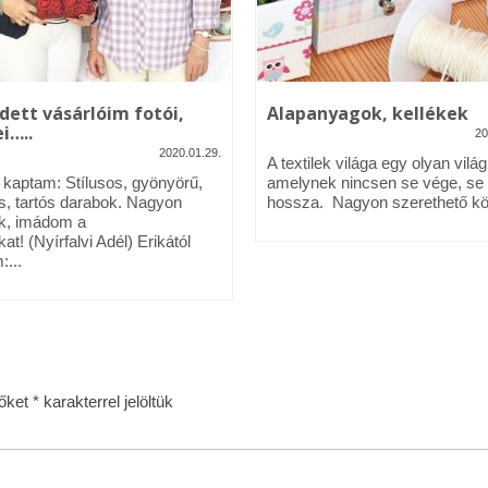
dett vásárlóim fotói,
Alapanyagok, kellékek
i…..
20
2020.01.29.
A textilek világa egy olyan világ
l kaptam: Stílusos, gyönyörű,
amelynek nincsen se vége, se
s, tartós darabok. Nagyon
hossza. Nagyon szerethető köz
k, imádom a
kat! (Nyírfalvi Adél) Erikától
:...
zőket
*
karakterrel jelöltük