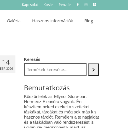
Kapcsolat
Kosár
Pénztár
Galéria
Hasznos információk
Blog
Keresés
14
FEBR 2026
Bemutatkozás
Köszöntelek az Ellynor Store-ban.
Hermecz Eleonóra vagyok. Én
készítem neked ezeket a szetteket,
táskákat, tárcákat és még sok más kis
hasznos tárolót. Remélem a te napjaidat
és a táskádban való rendszerezést is
ugyanúgy megkönnyítik majd az