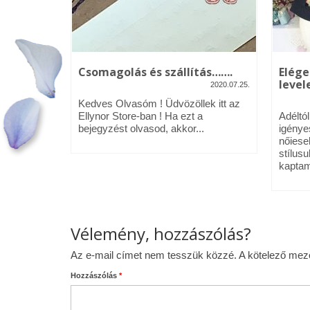
kék – Üdv
Csomagolás és szállítás…….
Elége
levele
2020.07.25.
2020.01.09.
Kedves Olvasóm ! Üdvözöllek itt az
néztél,
Ellynor Store-ban ! Ha ezt a
Adéltó
om.
bejegyzést olvasod, akkor...
igénye
 az Ellynor
nőiese
stílusu
kaptam
Vélemény, hozzászólás?
Az e-mail címet nem tesszük közzé.
A kötelező me
Hozzászólás
*