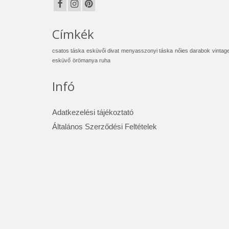
Címkék
csatos táska
esküvői divat
menyasszonyi táska
nőies darabok
vintag
esküvő
örömanya ruha
Infó
Adatkezelési tájékoztató
Általános Szerződési Feltételek