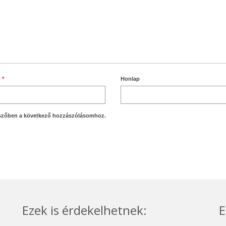
m
*
Honlap
szőben a következő hozzászólásomhoz.
Ezek is érdekelhetnek:
E