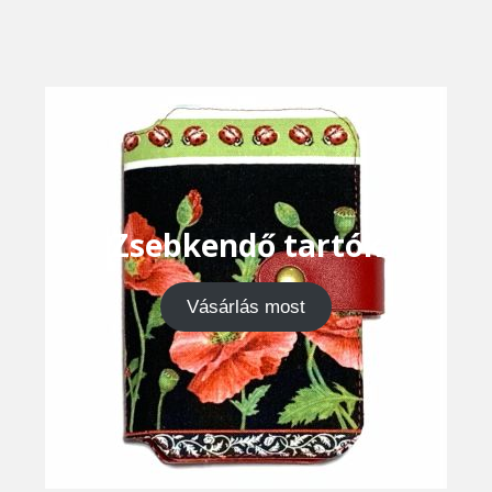
Zsebkendő tartók
Vásárlás most