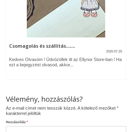
Vásárok, ahol velem is találkozhattál…
Alapanyagok, kellékek
A termékek tisztítása
Csomagolás és szállítás…….
Ellynor története
2020.07.25.
Adatkezelési tájékoztató
Kedves Olvasóm ! Üdvözöllek itt az Ellynor Store-ban ! Ha
ezt a bejegyzést olvasod, akkor...
Általános Szerződési Feltételek
Blog
Vélemény, hozzászólás?
Az e-mail címet nem tesszük közzé.
A kötelező mezőket
*
karakterrel jelöltük
Hozzászólás
*