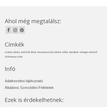
Ahol még megtalálsz:
Címkék
csatos táska
esküvői divat
menyasszonyi táska
nőies darabok
vintage esküvő
örömanya ruha
Infó
Adatkezelési tájékoztató
Általános Szerződési Feltételek
Ezek is érdekelhetnek: