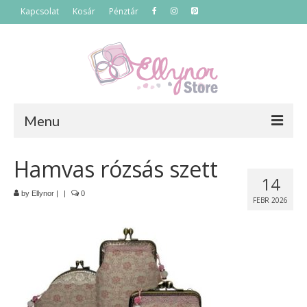
Kapcsolat
Kosár
Pénztár
Menu
Főoldal
Hamvas rózsás szett
14
Termékek
by
Ellynor
|
|
0
FEBR 2026
Szettek
Akciós termékek
Táskák
Neszeszerek