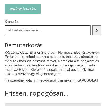
Keresés
Bemutatkozás
Köszöntelek az Ellynor Store-ban. Hermecz Eleonóra vagyok.
Én készítem neked ezeket a szetteket, táskákat, tárcákat és
még sok más kis hasznos tárolót. Remélem a te napjaidat és
a táskádban való rendszerezést is ugyanúgy megkönnyítik
majd az Ellynor Store szépségek, mint ahogy tették már
sok-sok száz hölgy elégedettségére.
Ha szeretnél valamit megvásárolni, írj nekem:
KAPCSOLAT
Frissen, ropogósan...