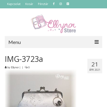
Kapcsolat
Kosár
Pénztár
Menu
Főoldal
IMG-3723a
21
Termékek
by
Ellynor
|
|
0
ÁPR 2021
Szettek
Akciós termékek
Táskák
Neszeszerek