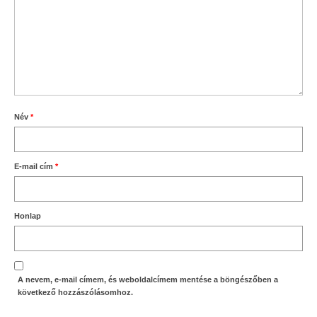
Név
*
E-mail cím
*
Honlap
A nevem, e-mail címem, és weboldalcímem mentése a böngészőben a
következő hozzászólásomhoz.