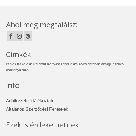
Ahol még megtalálsz:
Címkék
csatos táska
esküvői divat
menyasszonyi táska
nőies darabok
vintage esküvő
örömanya ruha
Infó
Adatkezelési tájékoztató
Általános Szerződési Feltételek
Ezek is érdekelhetnek: