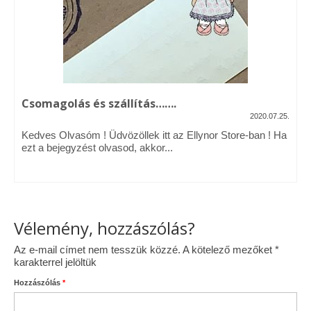
Vásárok, ahol velem is találkozhattál…
Alapanyagok, kellékek
A termékek tisztítása
Csomagolás és szállítás…….
Ellynor története
2020.07.25.
Kedves Olvasóm ! Üdvözöllek itt az Ellynor Store-ban ! Ha
Adatkezelési tájékoztató
ezt a bejegyzést olvasod, akkor...
Általános Szerződési Feltételek
Blog
Vélemény, hozzászólás?
Az e-mail címet nem tesszük közzé.
A kötelező mezőket
*
karakterrel jelöltük
Hozzászólás
*