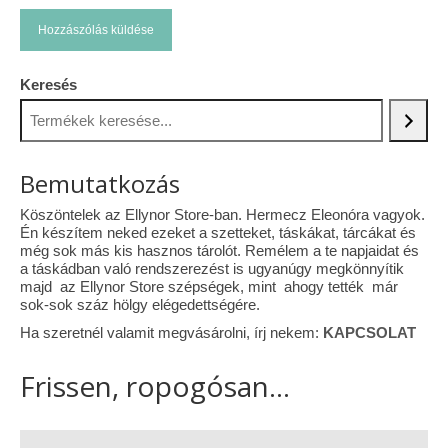
Keresés
Bemutatkozás
Köszöntelek az Ellynor Store-ban. Hermecz Eleonóra vagyok.
Én készítem neked ezeket a szetteket, táskákat, tárcákat és
még sok más kis hasznos tárolót. Remélem a te napjaidat és
a táskádban való rendszerezést is ugyanúgy megkönnyítik
majd az Ellynor Store szépségek, mint ahogy tették már
sok-sok száz hölgy elégedettségére.
Ha szeretnél valamit megvásárolni, írj nekem:
KAPCSOLAT
Frissen, ropogósan...