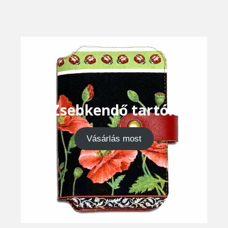
Zsebkendő tartók
Vásárlás most