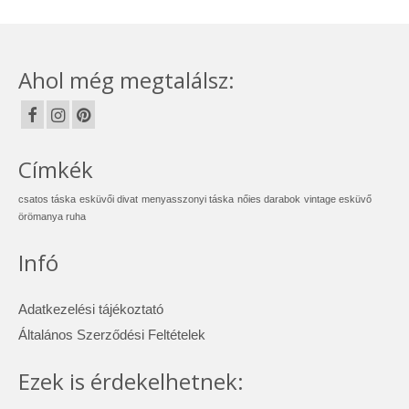
Ahol még megtalálsz:
Címkék
csatos táska
esküvői divat
menyasszonyi táska
nőies darabok
vintage esküvő
örömanya ruha
Infó
Adatkezelési tájékoztató
Általános Szerződési Feltételek
Ezek is érdekelhetnek: