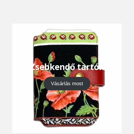
Zsebkendő tartók
Vásárlás most