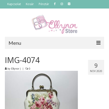
Kapcsolat
Kosár
Pénztár
Menu
Főoldal
IMG-4074
9
Termékek
by
Ellynor
|
|
0
NOV 2020
Szettek
Akciós termékek
Táskák
Neszeszerek