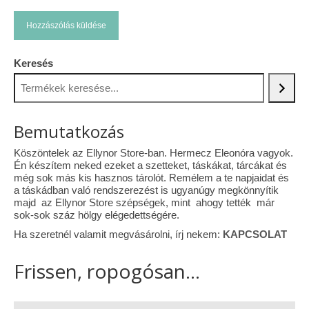
Keresés
Bemutatkozás
Köszöntelek az Ellynor Store-ban. Hermecz Eleonóra vagyok.
Én készítem neked ezeket a szetteket, táskákat, tárcákat és
még sok más kis hasznos tárolót. Remélem a te napjaidat és
a táskádban való rendszerezést is ugyanúgy megkönnyítik
majd az Ellynor Store szépségek, mint ahogy tették már
sok-sok száz hölgy elégedettségére.
Ha szeretnél valamit megvásárolni, írj nekem:
KAPCSOLAT
Frissen, ropogósan...