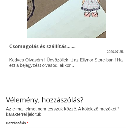
Vásárok, ahol velem is találkozhattál…
Alapanyagok, kellékek
A termékek tisztítása
Csomagolás és szállítás…….
Ellynor története
2020.07.25.
Adatkezelési tájékoztató
Kedves Olvasóm ! Üdvözöllek itt az Ellynor Store-ban ! Ha
ezt a bejegyzést olvasod, akkor...
Általános Szerződési Feltételek
Blog
Vélemény, hozzászólás?
Az e-mail címet nem tesszük közzé.
A kötelező mezőket
*
karakterrel jelöltük
Hozzászólás
*