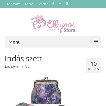
Kapcsolat
Kosár
Pénztár
Menu
Főoldal
Indás szett
10
Termékek
by
Ellynor
|
|
0
DEC 2024
Szettek
Akciós termékek
Táskák
Neszeszerek