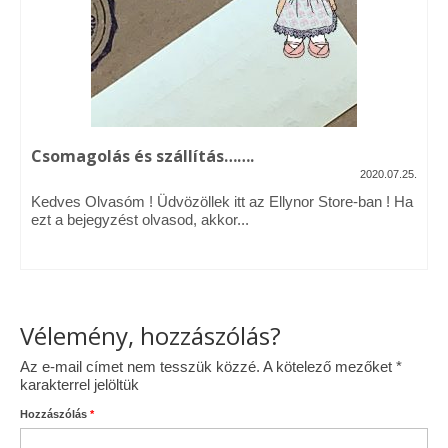
Vásárok, ahol velem is találkozhattál…
Alapanyagok, kellékek
A termékek tisztítása
Csomagolás és szállítás…….
Ellynor története
2020.07.25.
Adatkezelési tájékoztató
Kedves Olvasóm ! Üdvözöllek itt az Ellynor Store-ban ! Ha
ezt a bejegyzést olvasod, akkor...
Általános Szerződési Feltételek
Blog
Vélemény, hozzászólás?
Az e-mail címet nem tesszük közzé.
A kötelező mezőket
*
karakterrel jelöltük
Hozzászólás
*