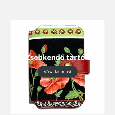
Zsebkendő tartók
Vásárlás most