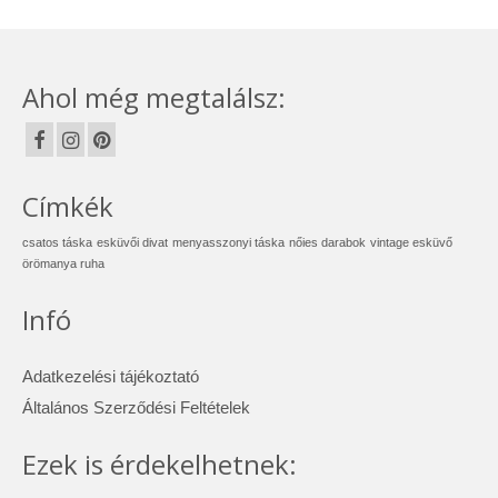
Ahol még megtalálsz:
Címkék
csatos táska
esküvői divat
menyasszonyi táska
nőies darabok
vintage esküvő
örömanya ruha
Infó
Adatkezelési tájékoztató
Általános Szerződési Feltételek
Ezek is érdekelhetnek: