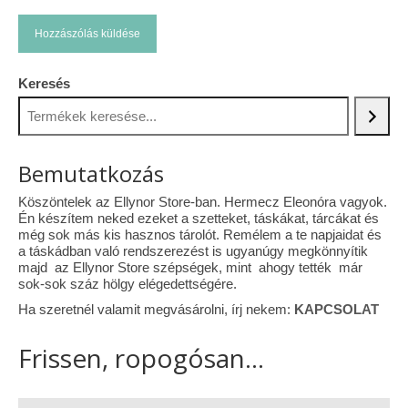
Keresés
Bemutatkozás
Köszöntelek az Ellynor Store-ban. Hermecz Eleonóra vagyok.
Én készítem neked ezeket a szetteket, táskákat, tárcákat és
még sok más kis hasznos tárolót. Remélem a te napjaidat és
a táskádban való rendszerezést is ugyanúgy megkönnyítik
majd az Ellynor Store szépségek, mint ahogy tették már
sok-sok száz hölgy elégedettségére.
Ha szeretnél valamit megvásárolni, írj nekem:
KAPCSOLAT
Frissen, ropogósan...