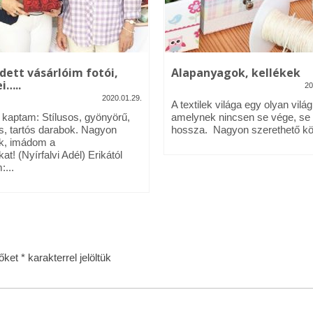
dett vásárlóim fotói,
Alapanyagok, kellékek
i…..
20
2020.01.29.
A textilek világa egy olyan világ
l kaptam: Stílusos, gyönyörű,
amelynek nincsen se vége, se
s, tartós darabok. Nagyon
hossza. Nagyon szerethető köz
k, imádom a
kat! (Nyírfalvi Adél) Erikától
:...
zőket
*
karakterrel jelöltük