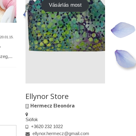
Vásárlás most
A termékek tisztítása
Vásárok,
találkoz
20.01.15.
2020.01.13.
,
Alapanyagok: Tilda pamutvászon,
designer pamutvászon, lenvászon,
Kedves le
eg,...
textilbőr, csipkék … Minden textil,
engedélyem
kivéve a textilbőrt, beavatás...
kiskereske
felületeke
elkészített.
Ellynor Store
Hermecz Eleonóra
Siófok
+3620 232 1022
ellynor.hermecz@gmail.com