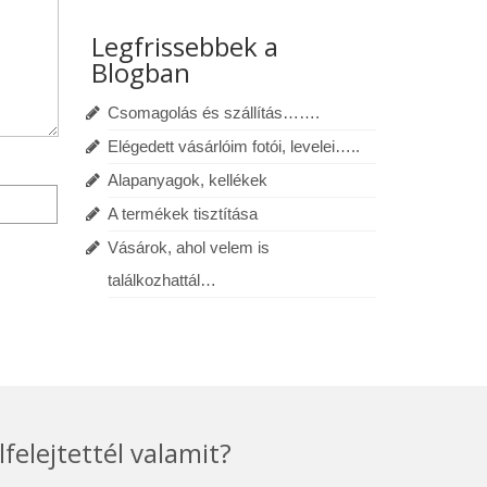
Legfrissebbek a
Blogban
Csomagolás és szállítás…….
Elégedett vásárlóim fotói, levelei…..
Alapanyagok, kellékek
A termékek tisztítása
Vásárok, ahol velem is
találkozhattál…
lfelejtettél valamit?