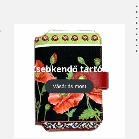
e
Zsebkendő tartók
Vásárlás most