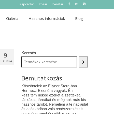
Kapcsolat
Kosár
Pénztár
Galéria
Hasznos információk
Blog
Keresés
9
DEC 2024
Bemutatkozás
Köszöntelek az Ellynor Store-ban.
Hermecz Eleonóra vagyok. Én
készítem neked ezeket a szetteket,
táskákat, tárcákat és még sok más kis
hasznos tárolót. Remélem a te napjaidat
és a táskádban való rendszerezést is
ugyanúgy megkönnyítik majd az