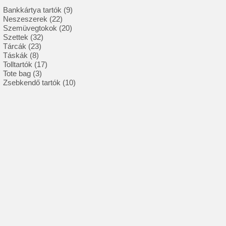
9
Bankkártya tartók
9
22
termék
Neszeszerek
22
termék
20
Szemüvegtokok
20
32
termék
Szettek
32
23
termék
Tárcák
23
8
termék
Táskák
8
termék
17
Tolltartók
17
3
termék
Tote bag
3
termék
10
Zsebkendő tartók
10
termék