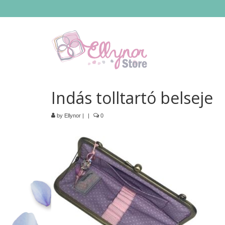
Indás tolltartó belseje
by
Ellynor
|
|
0