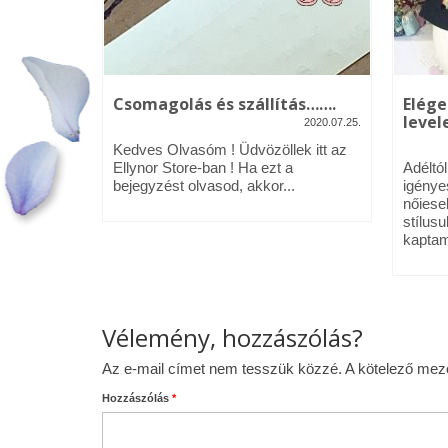
kék – Üdv
Csomagolás és szállítás…….
Elége
levele
2020.07.25.
2020.01.09.
Kedves Olvasóm ! Üdvözöllek itt az
néztél,
Ellynor Store-ban ! Ha ezt a
Adéltó
om.
bejegyzést olvasod, akkor...
igénye
 az Ellynor
nőiese
stílusu
kaptam
Vélemény, hozzászólás?
Az e-mail címet nem tesszük közzé.
A kötelező me
Hozzászólás
*