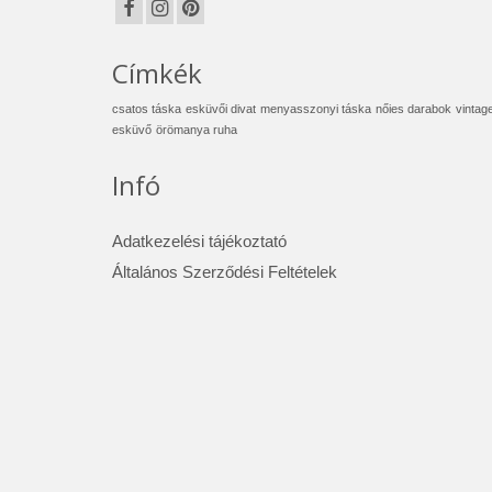
Címkék
csatos táska
esküvői divat
menyasszonyi táska
nőies darabok
vintag
esküvő
örömanya ruha
Infó
Adatkezelési tájékoztató
Általános Szerződési Feltételek