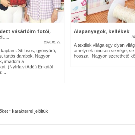
dett vásárlóim fotói,
Alapanyagok, kellékek
i…..
20
2020.01.29.
A textilek világa egy olyan világ
l kaptam: Stílusos, gyönyörű,
amelynek nincsen se vége, se
s, tartós darabok. Nagyon
hossza. Nagyon szerethető köz
k, imádom a
kat! (Nyírfalvi Adél) Erikától
:...
zőket
*
karakterrel jelöltük