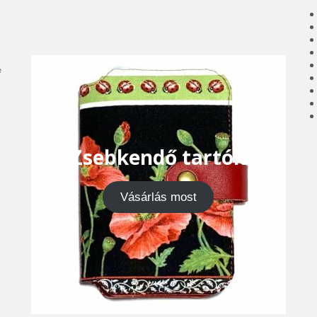
e
Zsebkendő tartók
Vásárlás most