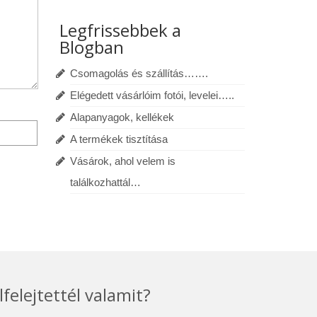
Legfrissebbek a
Blogban
Csomagolás és szállítás…….
Elégedett vásárlóim fotói, levelei…..
Alapanyagok, kellékek
A termékek tisztítása
Vásárok, ahol velem is
találkozhattál…
lfelejtettél valamit?