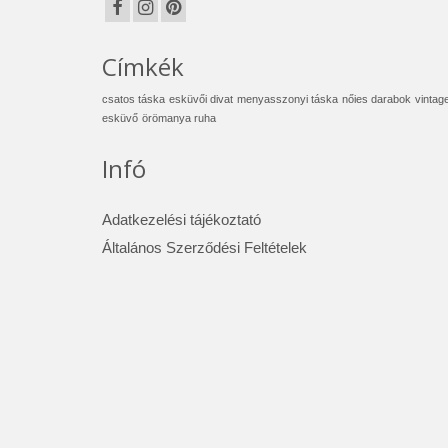
Címkék
csatos táska
esküvői divat
menyasszonyi táska
nőies darabok
vintag
esküvő
örömanya ruha
Infó
Adatkezelési tájékoztató
Általános Szerződési Feltételek