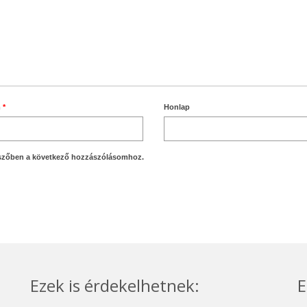
m
*
Honlap
szőben a következő hozzászólásomhoz.
Ezek is érdekelhetnek:
E