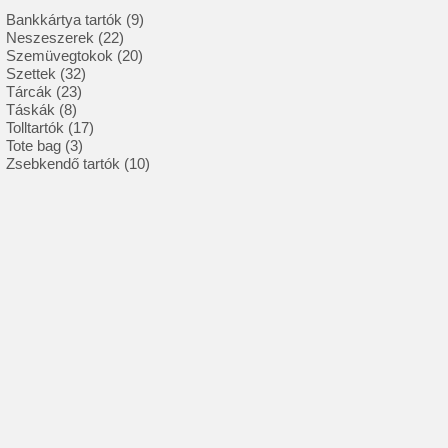
9
Bankkártya tartók
9
22
termék
Neszeszerek
22
termék
20
Szemüvegtokok
20
32
termék
Szettek
32
23
termék
Tárcák
23
8
termék
Táskák
8
termék
17
Tolltartók
17
3
termék
Tote bag
3
termék
10
Zsebkendő tartók
10
termék