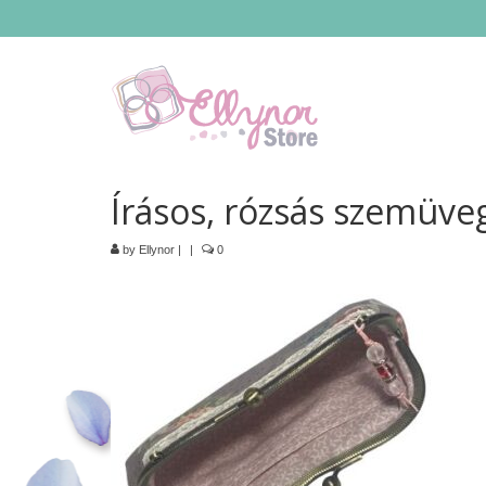
Írásos, rózsás szemüve
by
Ellynor
|
|
0