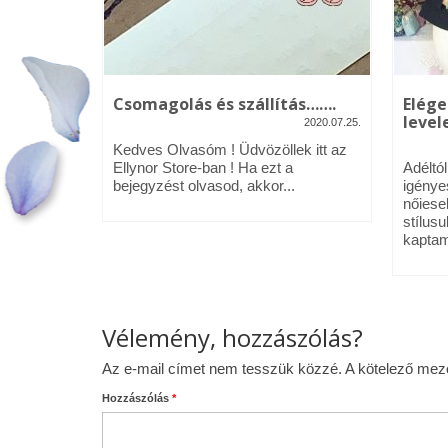
kék – Üdv
Csomagolás és szállítás…….
Elége
levele
2020.07.25.
2020.01.09.
Kedves Olvasóm ! Üdvözöllek itt az
néztél,
Ellynor Store-ban ! Ha ezt a
Adéltó
om.
bejegyzést olvasod, akkor...
igénye
 az Ellynor
nőiese
stílusu
kaptam
Vélemény, hozzászólás?
Az e-mail címet nem tesszük közzé.
A kötelező me
Hozzászólás
*