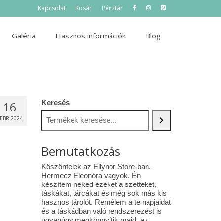
Kapcsolat
Kosár
Pénztár
Galéria
Hasznos információk
Blog
Keresés
16
FEBR 2024
Bemutatkozás
Köszöntelek az Ellynor Store-ban.
Hermecz Eleonóra vagyok. Én
készítem neked ezeket a szetteket,
táskákat, tárcákat és még sok más kis
hasznos tárolót. Remélem a te napjaidat
és a táskádban való rendszerezést is
ugyanúgy megkönnyítik majd az