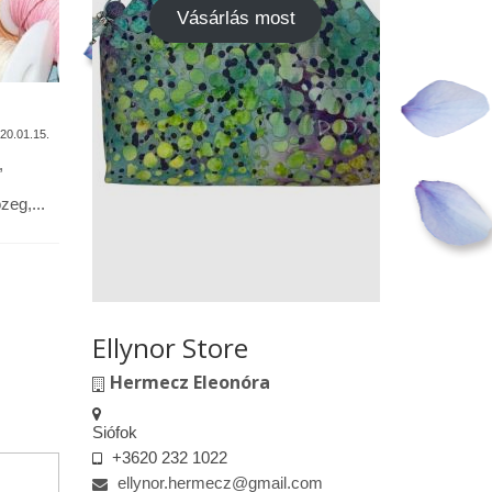
Vásárlás most
A termékek tisztítása
Vásárok,
találkoz
20.01.15.
2020.01.13.
,
Alapanyagok: Tilda pamutvászon,
designer pamutvászon, lenvászon,
Kedves le
eg,...
textilbőr, csipkék … Minden textil,
engedélyem
kivéve a textilbőrt, beavatás...
kiskereske
felületeke
elkészített.
Ellynor Store
Hermecz Eleonóra
Siófok
+3620 232 1022
ellynor.hermecz@gmail.com