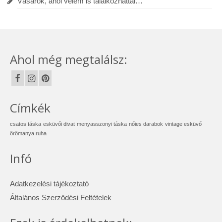
Vásárok, ahol velem is találkozhattál…
Ahol még megtalálsz:
Címkék
csatos táska
esküvői divat
menyasszonyi táska
nőies darabok
vintage esküvő
örömanya ruha
Infó
Adatkezelési tájékoztató
Általános Szerződési Feltételek