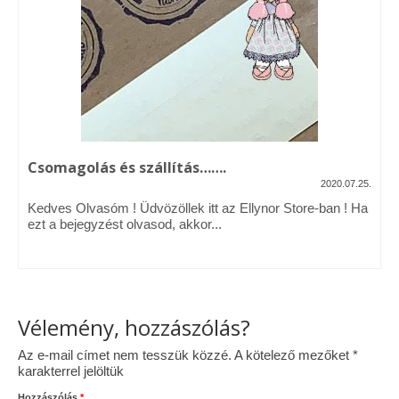
Vásárok, ahol velem is találkozhattál…
Alapanyagok, kellékek
A termékek tisztítása
Ellynor története
Csomagolás és szállítás…….
Adatkezelési tájékoztató
2020.07.25.
Kedves Olvasóm ! Üdvözöllek itt az Ellynor Store-ban ! Ha
Általános Szerződési Feltételek
ezt a bejegyzést olvasod, akkor...
Blog
Vélemény, hozzászólás?
Az e-mail címet nem tesszük közzé.
A kötelező mezőket
*
karakterrel jelöltük
Hozzászólás
*