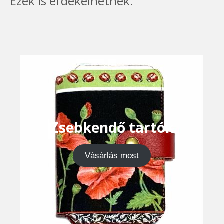
Ezek is érdekelhetnek:
Zsebkendő tartók
Vásárlás most