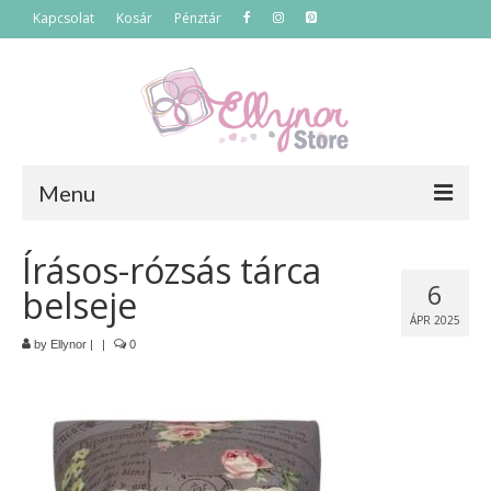
Kapcsolat
Kosár
Pénztár
Menu
Főoldal
Írásos-rózsás tárca
6
belseje
Termékek
ÁPR 2025
Szettek
by
Ellynor
|
|
0
Akciós termékek
Táskák
Neszeszerek