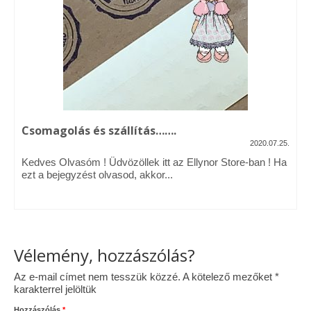
Vásárok, ahol velem is találkozhattál…
Alapanyagok, kellékek
A termékek tisztítása
Ellynor története
Csomagolás és szállítás…….
Adatkezelési tájékoztató
2020.07.25.
Kedves Olvasóm ! Üdvözöllek itt az Ellynor Store-ban ! Ha
Általános Szerződési Feltételek
ezt a bejegyzést olvasod, akkor...
Blog
Vélemény, hozzászólás?
Az e-mail címet nem tesszük közzé.
A kötelező mezőket
*
karakterrel jelöltük
Hozzászólás
*