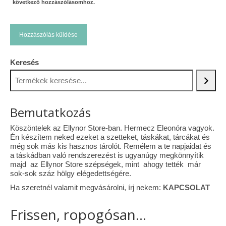
következő hozzászólásomhoz.
Keresés
Bemutatkozás
Köszöntelek az Ellynor Store-ban. Hermecz Eleonóra vagyok.
Én készítem neked ezeket a szetteket, táskákat, tárcákat és
még sok más kis hasznos tárolót. Remélem a te napjaidat és
a táskádban való rendszerezést is ugyanúgy megkönnyítik
majd az Ellynor Store szépségek, mint ahogy tették már
sok-sok száz hölgy elégedettségére.
Ha szeretnél valamit megvásárolni, írj nekem:
KAPCSOLAT
Frissen, ropogósan...