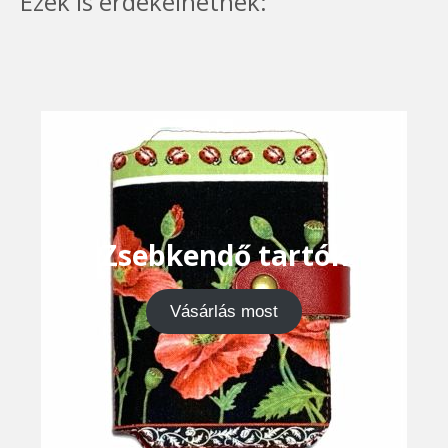
Ezek is érdekelhetnek:
Zsebkendő tartók
Vásárlás most