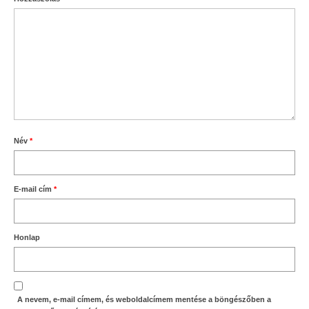
Név
*
E-mail cím
*
Honlap
A nevem, e-mail címem, és weboldalcímem mentése a böngészőben a