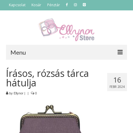
Kapcsolat
Kosár
Pénztár
Menu
Főoldal
Írásos, rózsás tárca
16
hátulja
Termékek
FEBR 2024
Szettek
by
Ellynor
|
|
0
Akciós termékek
Táskák
Neszeszerek