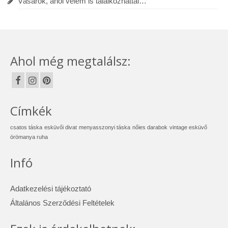
Vásárok, ahol velem is találkozhattál…
Ahol még megtalálsz:
Címkék
csatos táska
esküvői divat
menyasszonyi táska
nőies darabok
vintage esküvő
örömanya ruha
Infó
Adatkezelési tájékoztató
Általános Szerződési Feltételek