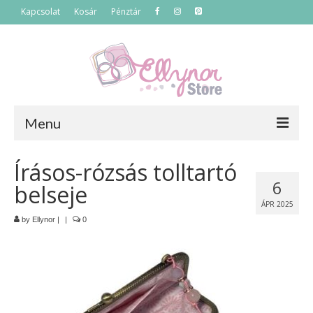
Kapcsolat
Kosár
Pénztár
Menu
Főoldal
Írásos-rózsás tolltartó
6
belseje
Termékek
ÁPR 2025
Szettek
by
Ellynor
|
|
0
Akciós termékek
Táskák
Neszeszerek