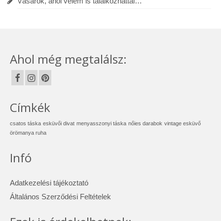
Vásárok, ahol velem is találkozhattál…
Ahol még megtalálsz:
Címkék
csatos táska
esküvői divat
menyasszonyi táska
nőies darabok
vintage esküvő
örömanya ruha
Infó
Adatkezelési tájékoztató
Általános Szerződési Feltételek