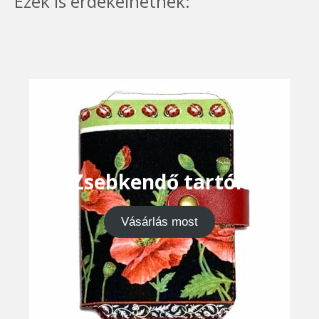
Ezek is érdekelhetnek:
Zsebkendő tartók
Vásárlás most