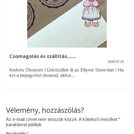
Vásárok, ahol velem is találkozhattál…
Alapanyagok, kellékek
A termékek tisztítása
Ellynor története
Csomagolás és szállítás…….
Adatkezelési tájékoztató
2020.07.25.
Kedves Olvasóm ! Üdvözöllek itt az Ellynor Store-ban ! Ha
Általános Szerződési Feltételek
ezt a bejegyzést olvasod, akkor...
Blog
Vélemény, hozzászólás?
Az e-mail címet nem tesszük közzé.
A kötelező mezőket
*
karakterrel jelöltük
Hozzászólás
*