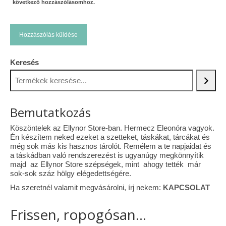
következő hozzászólásomhoz.
Keresés
Bemutatkozás
Köszöntelek az Ellynor Store-ban. Hermecz Eleonóra vagyok.
Én készítem neked ezeket a szetteket, táskákat, tárcákat és
még sok más kis hasznos tárolót. Remélem a te napjaidat és
a táskádban való rendszerezést is ugyanúgy megkönnyítik
majd az Ellynor Store szépségek, mint ahogy tették már
sok-sok száz hölgy elégedettségére.
Ha szeretnél valamit megvásárolni, írj nekem:
KAPCSOLAT
Frissen, ropogósan...