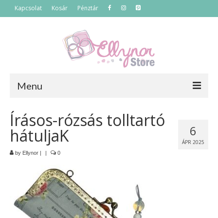
Kapcsolat
Kosár
Pénztár
Menu
Főoldal
Írásos-rózsás tolltartó
6
hátuljaK
Termékek
ÁPR 2025
Szettek
by
Ellynor
|
|
0
Akciós termékek
Táskák
Neszeszerek