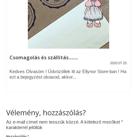
Vásárok, ahol velem is találkozhattál…
Alapanyagok, kellékek
A termékek tisztítása
Ellynor története
Csomagolás és szállítás…….
Adatkezelési tájékoztató
2020.07.25.
Kedves Olvasóm ! Üdvözöllek itt az Ellynor Store-ban ! Ha
Általános Szerződési Feltételek
ezt a bejegyzést olvasod, akkor...
Blog
Vélemény, hozzászólás?
Az e-mail címet nem tesszük közzé.
A kötelező mezőket
*
karakterrel jelöltük
Hozzászólás
*