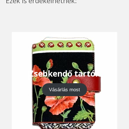
Ezek is érdekelhetnek:
Zsebkendő tartók
Vásárlás most