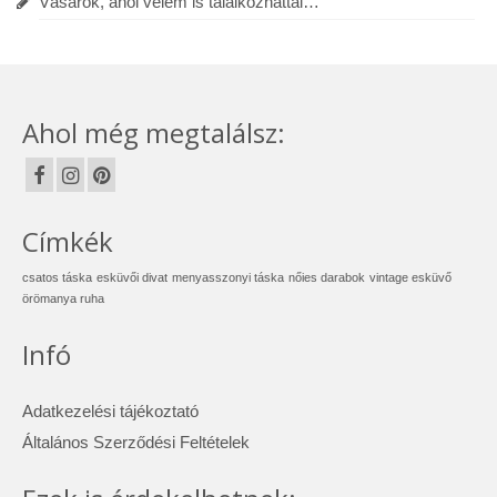
Vásárok, ahol velem is találkozhattál…
Ahol még megtalálsz:
Címkék
csatos táska
esküvői divat
menyasszonyi táska
nőies darabok
vintage esküvő
örömanya ruha
Infó
Adatkezelési tájékoztató
Általános Szerződési Feltételek