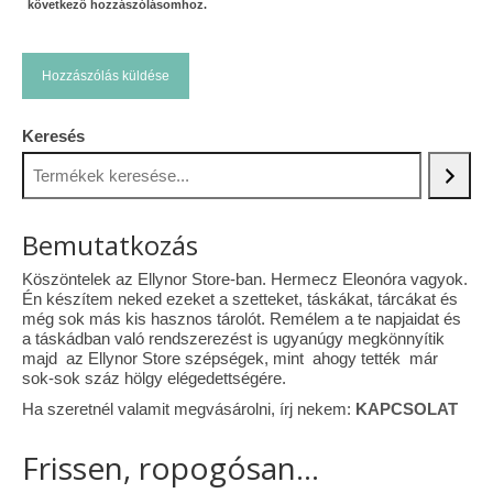
következő hozzászólásomhoz.
Keresés
Bemutatkozás
Köszöntelek az Ellynor Store-ban. Hermecz Eleonóra vagyok.
Én készítem neked ezeket a szetteket, táskákat, tárcákat és
még sok más kis hasznos tárolót. Remélem a te napjaidat és
a táskádban való rendszerezést is ugyanúgy megkönnyítik
majd az Ellynor Store szépségek, mint ahogy tették már
sok-sok száz hölgy elégedettségére.
Ha szeretnél valamit megvásárolni, írj nekem:
KAPCSOLAT
Frissen, ropogósan...